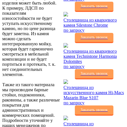
изделия может быть любой.
Заказать звонок
К примеру, ЛДСП по
показателям
износостойкости не будет
Столешница из кварцевого
уступать искусственному
камня Silestone Chrome
камню, но по цене разница
по запросу
будет заметна. Из камня
Заказать звонок
можно сделать
интегрированную мойку,
которая будет гармонично
Столешница из кварцевого
смотреться в мебельной
камня Technistone Harmonia
композиции и не будет
Dolomites
портиться и протекать, т. к.
по запросу
нет соединительных
Заказать звонок
элементов.
Также из такого материала
Столешница из
мы производим барные
искусственного камня Hi-Macs
стойки, подоконники,
Mazarin Blue S107
раковины, а также различные
по запросу
покрытия для
административных и
Заказать звонок
коммерческих помещений.
Подробности уточняйте у
Столешница из
наших менеджеров по