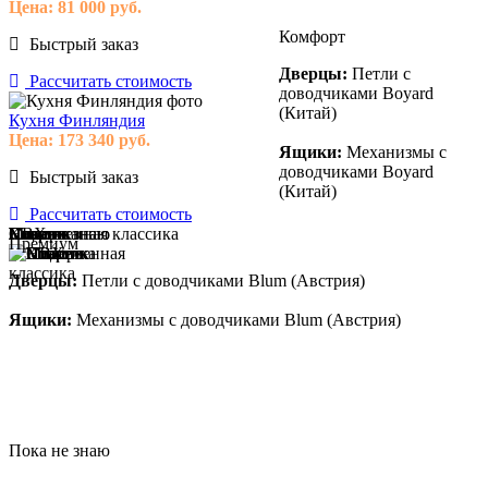
Цена:
81 000
руб.
Комфорт
Быстрый заказ
Дверцы:
Петли с
Рассчитать стоимость
доводчиками Boyard
(Китай)
Кухня Финляндия
Цена:
173 340
руб.
Ящики:
Механизмы с
доводчиками Boyard
Быстрый заказ
(Китай)
Рассчитать стоимость
Модерн
Классика
Современная классика
Пока не знаю
ПВХ
Пластик
Эмаль
Массив
Пока не знаю
Премиум
Дверцы:
Петли с доводчиками Blum (Австрия)
Ящики:
Механизмы с доводчиками Blum (Австрия)
Пока не знаю