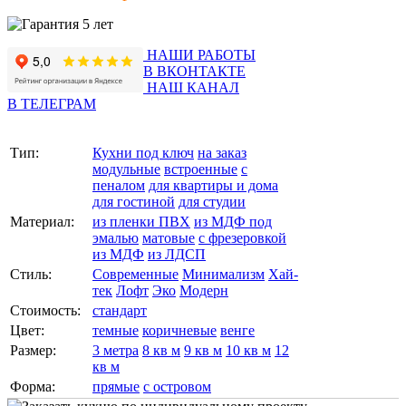
НАШИ РАБОТЫ
В ВКОНТАКТЕ
НАШ КАНАЛ
В ТЕЛЕГРАМ
Тип:
Кухни под ключ
на заказ
модульные
встроенные
с
пеналом
для квартиры и дома
для гостиной
для студии
Материал:
из пленки ПВХ
из МДФ под
эмалью
матовые
с фрезеровкой
из МДФ
из ЛДСП
Стиль:
Современные
Минимализм
Хай-
тек
Лофт
Эко
Модерн
Стоимость:
стандарт
Цвет:
темные
коричневые
венге
Размер:
3 метра
8 кв м
9 кв м
10 кв м
12
кв м
Форма:
прямые
с островом