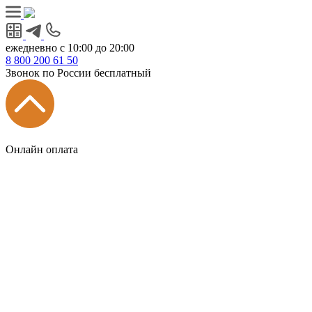
ежедневно с 10:00 до 20:00
8
800
200 61 50
Звонок по России бесплатный
Онлайн оплата
Главная
КУХНИ КАТАЛОГ
Тип
Кухни под ключ
на заказ
модульные
встроенные
без ручек
с интегрированными ручками
с ручками Gola
с барной стойкой