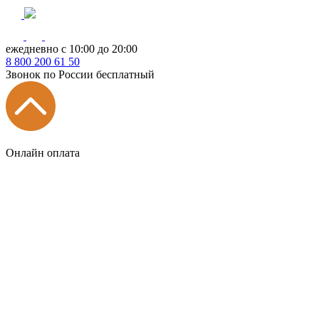
ежедневно с 10:00 до 20:00
8
800
200 61 50
Звонок по России бесплатный
Онлайн оплата
Главная
КУХНИ КАТАЛОГ
Тип
Кухни под ключ
на заказ
модульные
встроенные
без ручек
с интегрированными ручками
с ручками Gola
с барной стойкой