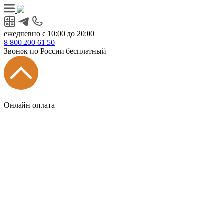
ежедневно с 10:00 до 20:00
8
800
200 61 50
Звонок по России бесплатный
Онлайн оплата
Главная
КУХНИ КАТАЛОГ
Тип
Кухни под ключ
на заказ
модульные
встроенные
без ручек
с интегрированными ручками
с ручками Gola
с барной стойкой