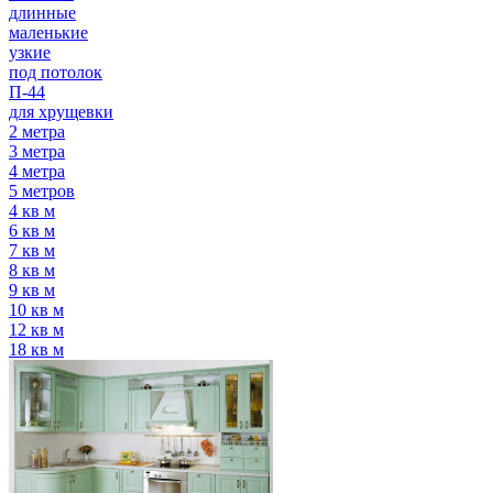
длинные
маленькие
узкие
под потолок
П-44
для хрущевки
2 метра
3 метра
4 метра
5 метров
4 кв м
6 кв м
7 кв м
8 кв м
9 кв м
10 кв м
12 кв м
18 кв м