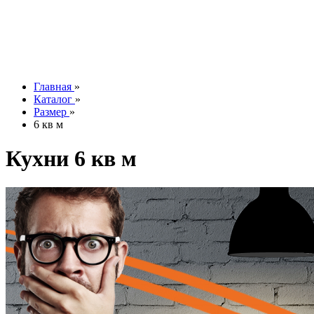
Контакты
О компании
Отзывы
Наши работы
info@tesoromebel.ru
Главная
»
Каталог
»
Размер
»
6 кв м
Кухни 6 кв м