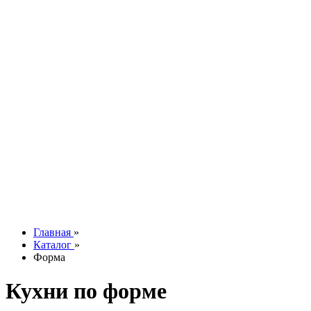
Silestone
Technistone
Vicostone
Акции
Онлайн расчет
Подобрать кухню
Онлайн оплата
Дизайн и замер
Рассрочка
Доставка
Сборка
Контакты
О компании
Отзывы
Наши работы
info@tesoromebel.ru
Главная
»
Каталог
»
Форма
Кухни по форме