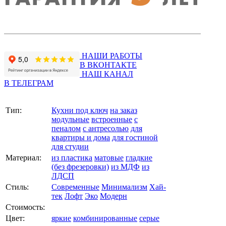
НАШИ РАБОТЫ
В ВКОНТАКТЕ
НАШ КАНАЛ
В ТЕЛЕГРАМ
Тип:
Кухни под ключ
на заказ
модульные
встроенные
с
пеналом
с антресолью
для
квартиры и дома
для гостиной
для студии
Материал:
из пластика
матовые
гладкие
(без фрезеровки)
из МДФ
из
ЛДСП
Стиль:
Современные
Минимализм
Хай-
тек
Лофт
Эко
Модерн
Стоимость:
Цвет:
яркие
комбинированные
серые