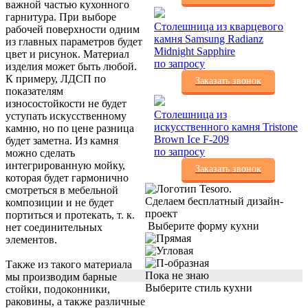
важной частью кухонного
гарнитура. При выборе
Столешница из кварцевого
рабочей поверхности одним
камня Samsung Radianz
из главных параметров будет
Midnight Sapphire
цвет и рисунок. Материал
по запросу
изделия может быть любой.
К примеру, ЛДСП по
Заказать звонок
показателям
износостойкости не будет
Столешница из
уступать искусственному
искусственного камня Tristone
камню, но по цене разница
Brown Ice F-209
будет заметна. Из камня
по запросу
можно сделать
интегрированную мойку,
Заказать звонок
которая будет гармонично
смотреться в мебельной
Сделаем бесплатный дизайн-
композиции и не будет
проект
портиться и протекать, т. к.
Выберите форму кухни
нет соединительных
элементов.
Также из такого материала
Пока не знаю
мы производим барные
Выберите стиль кухни
стойки, подоконники,
раковины, а также различные