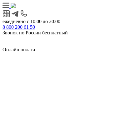
ежедневно с 10:00 до 20:00
8
800
200 61 50
Звонок по России бесплатный
Онлайн оплата
Главная
КУХНИ КАТАЛОГ
Тип
Кухни под ключ
на заказ
модульные
встроенные
без ручек
с интегрированными ручками
с ручками Gola
с барной стойкой
с фотопечатью
без верхних шкафов
с пеналом