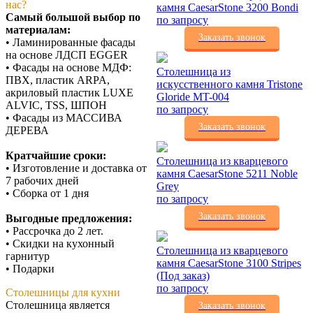
нас?
камня CaesarStone 3200 Bondi
Самый большой выбор по
по запросу
материалам:
Заказать звонок
• Ламинированные фасады
на основе ЛДСП EGGER
• Фасады на основе МДФ:
Столешница из
ПВХ, пластик ARPA,
искусственного камня Tristone
акриловый пластик LUXE
Gloride MT-004
ALVIC, TSS, ШПОН
по запросу
• Фасады из МАССИВА
Заказать звонок
ДЕРЕВА
Кратчайшие сроки:
Столешница из кварцевого
• Изготовление и доставка от
камня CaesarStone 5211 Noble
7 рабочих дней
Grey
• Сборка от 1 дня
по запросу
Заказать звонок
Выгодные предложения:
• Рассрочка до 2 лет.
• Скидки на кухонный
Столешница из кварцевого
гарнитур
камня CaesarStone 3100 Stripes
• Подарки
(Под заказ)
по запросу
Столешницы для кухни
Столешница является
Заказать звонок