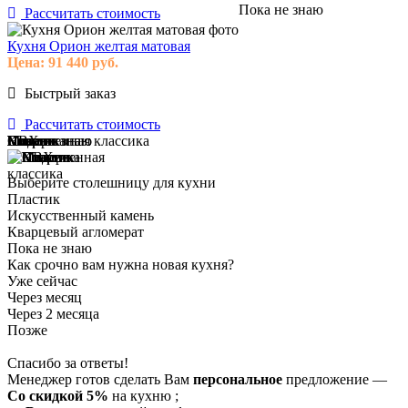
Пока не знаю
Рассчитать стоимость
Кухня Орион желтая матовая
Цена:
91 440
руб.
Быстрый заказ
Рассчитать стоимость
Модерн
Классика
Современная классика
Пока не знаю
ПВХ
Пластик
Эмаль
Массив
Пока не знаю
Выберите столешницу для кухни
Пластик
Искусственный камень
Кварцевый агломерат
Пока не знаю
Как срочно вам нужна новая кухня?
Уже сейчас
Через месяц
Через 2 месяца
Позже
Спасибо за ответы!
Менеджер готов сделать Вам
персональное
предложение
—
Со скидкой 5%
на
кухню
;