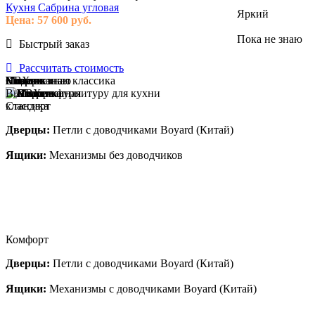
Кухня Сабрина угловая
Яркий
Цена:
57 600
руб.
Пока не знаю
Быстрый заказ
Рассчитать стоимость
Модерн
Классика
Современная классика
Пока не знаю
ПВХ
Пластик
Эмаль
Массив
Пока не знаю
Выберите фурнитуру для кухни
Стандарт
Дверцы:
Петли с доводчиками Boyard (Китай)
Ящики:
Механизмы без доводчиков
Комфорт
Дверцы:
Петли с доводчиками Boyard (Китай)
Ящики:
Механизмы с доводчиками Boyard (Китай)