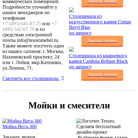
коммерческих помещений.
Заказать звонок
Подробности уточняйте у
наших менеджеров по
Столешница из
телефонам
искусственного камня Corian
+7 (495) 641-87-75
или
+7
Beryl Blue
(495) 542-67-70
и по
по запросу
средствам электронной
почты info@tesoromebel.ru.
Заказать звонок
Также можете посетить один
из наших салонов: г. Москва,
Столешница из кварцевого
Нахимовский проспект, 24
камня Cambria Briliant Black
или г. Лобня, мкр.Катюшки,
по запросу
ул.Ленина, 71.
Заказать звонок
Смотреть все столешницы
Мойки и смесители
Мойка Вега-360
Сделаем бесплатный
дизайн-проект
Заказать звонок
Выберите форму кухни