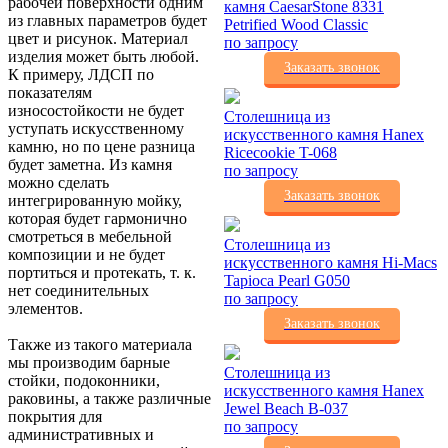
рабочей поверхности одним
камня CaesarStone 8331
из главных параметров будет
Petrified Wood Classic
цвет и рисунок. Материал
по запросу
изделия может быть любой.
Заказать звонок
К примеру, ЛДСП по
показателям
износостойкости не будет
Столешница из
уступать искусственному
искусственного камня Hanex
камню, но по цене разница
Ricecookie T-068
будет заметна. Из камня
по запросу
можно сделать
Заказать звонок
интегрированную мойку,
которая будет гармонично
смотреться в мебельной
Столешница из
композиции и не будет
искусственного камня Hi-Macs
портиться и протекать, т. к.
Tapioca Pearl G050
нет соединительных
по запросу
элементов.
Заказать звонок
Также из такого материала
мы производим барные
Столешница из
стойки, подоконники,
искусственного камня Hanex
раковины, а также различные
Jewel Beach B-037
покрытия для
по запросу
административных и