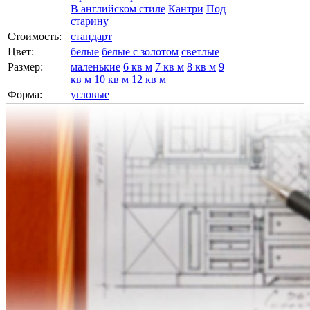
В английском стиле
Кантри
Под
старину
Стоимость:
стандарт
Цвет:
белые
белые с золотом
светлые
Размер:
маленькие
6 кв м
7 кв м
8 кв м
9
кв м
10 кв м
12 кв м
Форма:
угловые