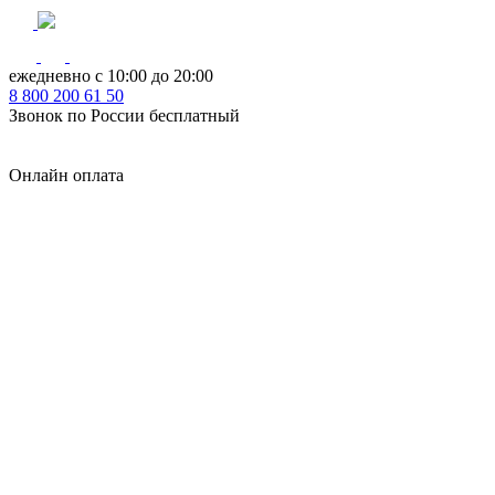
ежедневно с 10:00 до 20:00
8
800
200 61 50
Звонок по России бесплатный
Онлайн оплата
Главная
КУХНИ КАТАЛОГ
Тип
Кухни под ключ
на заказ
модульные
встроенные
без ручек
с интегрированными ручками
с ручками Gola
с барной стойкой
с фотопечатью
без верхних шкафов
с пеналом