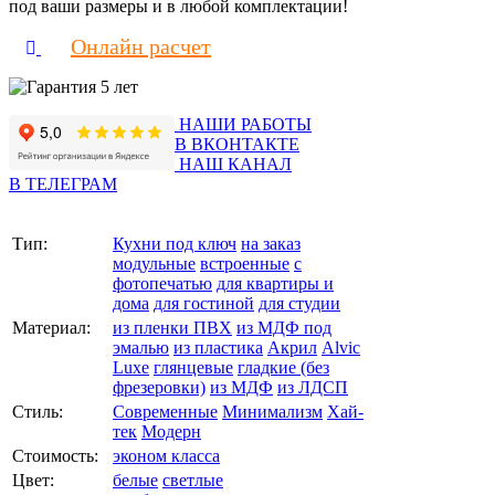
под ваши размеры и в любой комплектации!
Онлайн расчет
НАШИ РАБОТЫ
В ВКОНТАКТЕ
НАШ КАНАЛ
В ТЕЛЕГРАМ
Тип:
Кухни под ключ
на заказ
модульные
встроенные
с
фотопечатью
для квартиры и
дома
для гостиной
для студии
Материал:
из пленки ПВХ
из МДФ под
эмалью
из пластика
Акрил
Alvic
Luxe
глянцевые
гладкие (без
фрезеровки)
из МДФ
из ЛДСП
Стиль:
Современные
Минимализм
Хай-
тек
Модерн
Стоимость:
эконом класса
Цвет:
белые
светлые