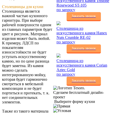
искусственного камня Tristone
Rosewood ST-105
Столешницы для кухни
по запросу
Столешница является
важной частью кухонного
Заказать звонок
гарнитура. При выборе
рабочей поверхности одним
Столешница из
из главных параметров будет
искусственного камня Hanex
цвет и рисунок. Материал
Nuts Crumble RE-02
изделия может быть любой.
по запросу
К примеру, ЛДСП по
показателям
Заказать звонок
износостойкости не будет
уступать искусственному
Столешница из
камню, но по цене разница
искусственного камня Corian
будет заметна. Из камня
Aztec Gold
можно сделать
по запросу
интегрированную мойку,
которая будет гармонично
Заказать звонок
смотреться в мебельной
композиции и не будет
Сделаем бесплатный дизайн-
портиться и протекать, т. к.
проект
нет соединительных
Выберите форму кухни
элементов.
Также из такого материала