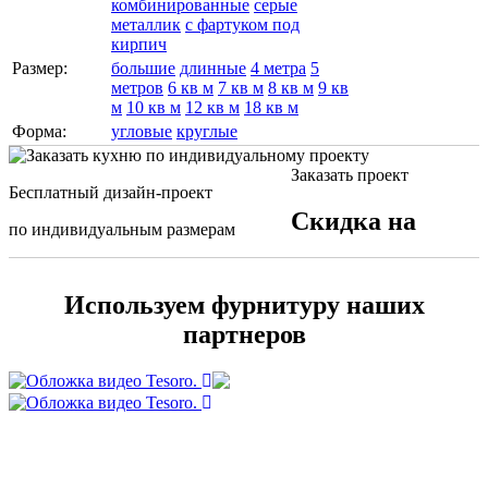
комбинированные
серые
металлик
с фартуком под
кирпич
Размер:
большие
длинные
4 метра
5
метров
6 кв м
7 кв м
8 кв м
9 кв
м
10 кв м
12 кв м
18 кв м
Форма:
угловые
круглые
Заказать проект
Бесплатный дизайн-проект
Скидка на
по индивидуальным размерам
Используем фурнитуру наших
партнеров