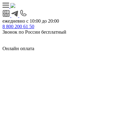
ежедневно с 10:00 до 20:00
8
800
200 61 50
Звонок по России бесплатный
Онлайн оплата
Главная
КУХНИ КАТАЛОГ
Тип
Кухни под ключ
на заказ
модульные
встроенные
без ручек
с интегрированными ручками
с ручками Gola
с барной стойкой
с фотопечатью
без верхних шкафов
с пеналом