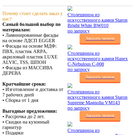
Почему стоит сделать заказ у
Столешница из
нас?
искусственного камня Staron
Самый большой выбор по
Bright White BW010
материалам:
по запросу
• Ламинированные фасады
Заказать звонок
на основе ЛДСП EGGER
• Фасады на основе МДФ:
ПВХ, пластик ARPA,
Столешница из
акриловый пластик LUXE
искусственного камня Hanex
ALVIC, TSS, ШПОН
C-Nebulous C-008
• Фасады из МАССИВА
по запросу
ДЕРЕВА
Заказать звонок
Кратчайшие сроки:
• Изготовление и доставка от
Столешница из
7 рабочих дней
искусственного камня Staron
• Сборка от 1 дня
Supreme Magnolia VM143
по запросу
Выгодные предложения:
Заказать звонок
• Рассрочка до 2 лет.
• Скидки на кухонный
гарнитур
Столешница из
• Подарки