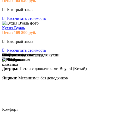
Цена:
104 040
руб.
Быстрый заказ
Рассчитать стоимость
Кухня Вуаль
Цена:
109 800
руб.
Быстрый заказ
Рассчитать стоимость
Модерн
Классика
Современная классика
Пока не знаю
ПВХ
Пластик
Эмаль
Массив
Пока не знаю
Выберите фурнитуру для кухни
Стандарт
Дверцы:
Петли с доводчиками Boyard (Китай)
Ящики:
Механизмы без доводчиков
Комфорт