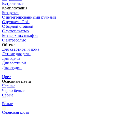
Встроенные
Комплектация
Без ручек
С интегрированными ручками
С ручками Gola
С барной стойкой
С фотопечатью
Без верхних шкафов
С антресолью
Объект
Для квартиры и дома
Летние для дачи
Для офиса
Для гостиной
Для студии
Цвет
Основные цвета
Черные
Черно-белые
Серые
Белые
Слоновая кость