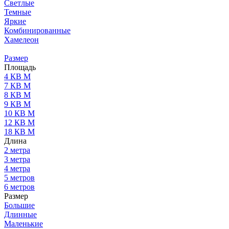
Светлые
Темные
Яркие
Комбинированные
Хамелеон
Размер
Площадь
4 КВ М
7 КВ М
8 КВ М
9 КВ М
10 КВ М
12 КВ М
18 КВ М
Длина
2 метра
3 метра
4 метра
5 метров
6 метров
Размер
Большие
Длинные
Маленькие