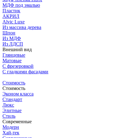
МДФ под эмалью
Пластик
АКРИЛ
Alvic Luxe
Из массива дерева
Шпон
Из МДФ
Из ЛДСП
Внешний вид
Глянцевые
Матовые
С фрезеровкой
C гладкими фасадами
Стоимость
Стоимость
Эконом класса
Стандарт
Люкс
Элитные
Стиль
Современные
Модерн
Хай-тек