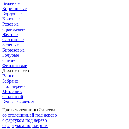
Бежевые
Коричневые
Бордовые
Красные
Розовые
Оранжевые
Желтые
Салатовые
Зеленые
Бирюзовые
Голубые
Синие
Фиолетовые
Другие цвета
Венге
Зебрано
Под дерево
Металлик
С патиной
Белые с золотом
Цвет столешницы/фартука:
со столешницей под дерево
с фартуком под дерево
с фартуком под кирпич