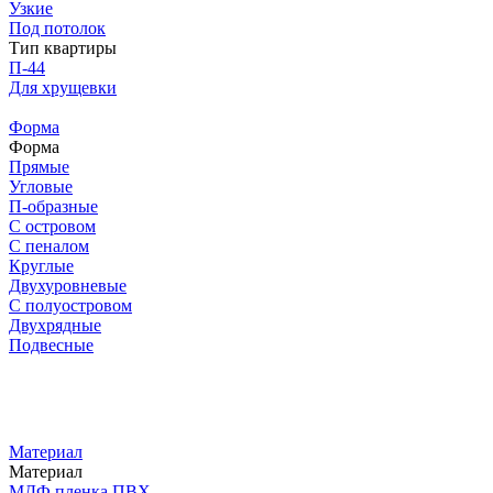
Узкие
Под потолок
Тип квартиры
П-44
Для хрущевки
Форма
Форма
Прямые
Угловые
П-образные
С островом
С пеналом
Круглые
Двухуровневые
С полуостровом
Двухрядные
Подвесные
Материал
Материал
МДФ пленка ПВХ