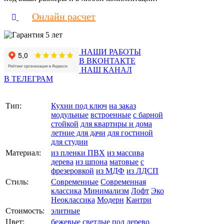
Онлайн расчет
НАШИ РАБОТЫ
В ВКОНТАКТЕ
НАШ КАНАЛ
В ТЕЛЕГРАМ
Тип:
Кухни под ключ
на заказ
модульные
встроенные
с барной
стойкой
для квартиры и дома
летние для дачи
для гостиной
для студии
Материал:
из пленки ПВХ
из массива
дерева
из шпона
матовые
с
фрезеровкой
из МДФ
из ЛДСП
Стиль:
Современные
Современная
классика
Минимализм
Лофт
Эко
Неоклассика
Модерн
Кантри
Стоимость:
элитные
Цвет:
бежевые
светлые
под дерево