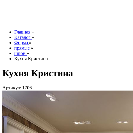
Контакты
О компании
Отзывы
Наши работы
info@tesoromebel.ru
Главная
»
Каталог
»
Форма
»
прямые
»
шпон
»
Кухня Кристина
Кухня Кристина
Артикул: 1706