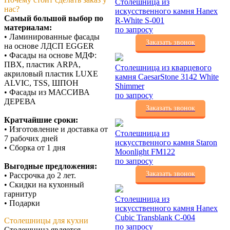
Столешница из
нас?
искусственного камня Hanex
Самый большой выбор по
R-White S-001
материалам:
по запросу
• Ламинированные фасады
Заказать звонок
на основе ЛДСП EGGER
• Фасады на основе МДФ:
ПВХ, пластик ARPA,
Столешница из кварцевого
акриловый пластик LUXE
камня CaesarStone 3142 White
ALVIC, TSS, ШПОН
Shimmer
• Фасады из МАССИВА
по запросу
ДЕРЕВА
Заказать звонок
Кратчайшие сроки:
• Изготовление и доставка от
Столешница из
7 рабочих дней
искусственного камня Staron
• Сборка от 1 дня
Moonlight FM122
по запросу
Выгодные предложения:
Заказать звонок
• Рассрочка до 2 лет.
• Скидки на кухонный
гарнитур
Столешница из
• Подарки
искусственного камня Hanex
Cubic Transblank C-004
Столешницы для кухни
по запросу
Столешница является