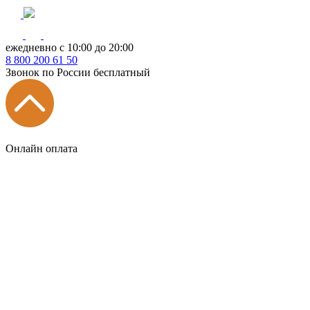
ежедневно с 10:00 до 20:00
8
800
200 61 50
Звонок по России бесплатный
Онлайн оплата
Главная
КУХНИ КАТАЛОГ
Тип
Кухни под ключ
на заказ
модульные
встроенные
без ручек
с интегрированными ручками
с ручками Gola
с барной стойкой