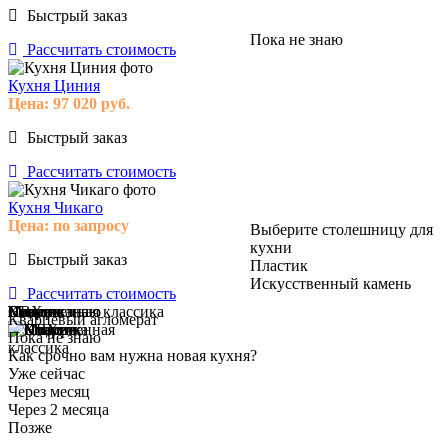
Быстрый заказ
Пока не знаю
Рассчитать стоимость
Кухня Циния
Цена:
97 020
руб.
Быстрый заказ
Рассчитать стоимость
Кухня Чикаго
Цена:
по запросу
Выберите столешницу для
кухни
Быстрый заказ
Пластик
Искусственный камень
Рассчитать стоимость
Модерн
Классика
Современная классика
Пока не знаю
ПВХ
Пластик
Эмаль
Массив
Пока не знаю
Кварцевый агломерат
Пока не знаю
Как срочно вам нужна новая кухня?
Уже сейчас
Через месяц
Через 2 месяца
Позже