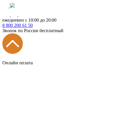
ежедневно с 10:00 до 20:00
8
800
200 61 50
Звонок по России бесплатный
Онлайн оплата
Главная
КУХНИ КАТАЛОГ
Тип
Кухни под ключ
на заказ
модульные
встроенные
без ручек
с интегрированными ручками
с ручками Gola
с барной стойкой