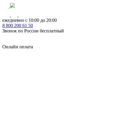
ежедневно с 10:00 до 20:00
8
800
200 61 50
Звонок по России бесплатный
Онлайн оплата
Главная
КУХНИ КАТАЛОГ
Тип
Кухни под ключ
на заказ
модульные
встроенные
без ручек
с интегрированными ручками
с ручками Gola
с барной стойкой
с фотопечатью
без верхних шкафов
с пеналом