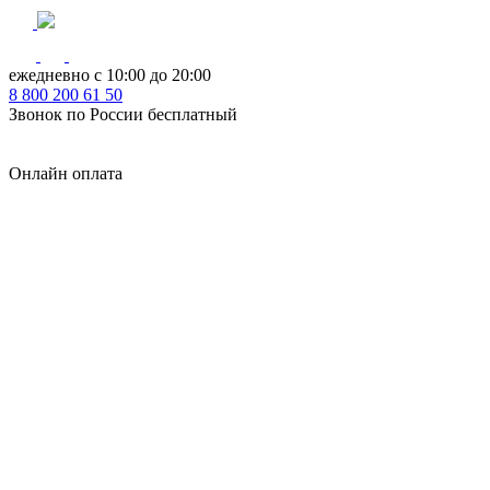
ежедневно с 10:00 до 20:00
8
800
200 61 50
Звонок по России бесплатный
Онлайн оплата
Главная
КУХНИ КАТАЛОГ
Тип
Кухни под ключ
на заказ
модульные
встроенные
без ручек
с интегрированными ручками
с ручками Gola
с барной стойкой
с фотопечатью
без верхних шкафов
с пеналом