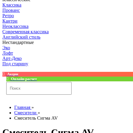
Классика
Прованс
Ретро
Кантри
Неоклассика
Современная классика
Английский стиль
Нестандартные
Эко
Лофт
Арт-Деко
Под старину
Акции
Онлайн расчет
Главная
»
Смесители
»
Смеситель Сигма AV
Смеситель Сигма AV