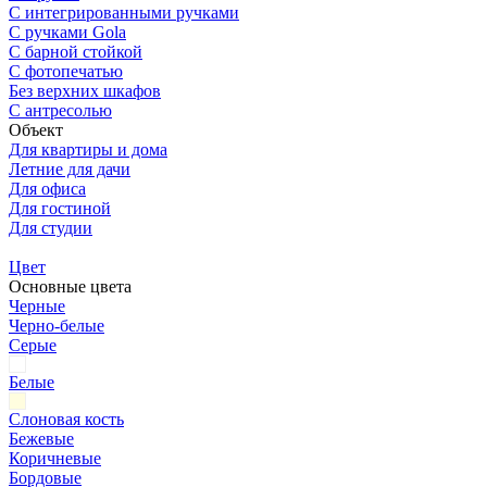
С интегрированными ручками
С ручками Gola
С барной стойкой
С фотопечатью
Без верхних шкафов
С антресолью
Объект
Для квартиры и дома
Летние для дачи
Для офиса
Для гостиной
Для студии
Цвет
Основные цвета
Черные
Черно-белые
Серые
Белые
Слоновая кость
Бежевые
Коричневые
Бордовые