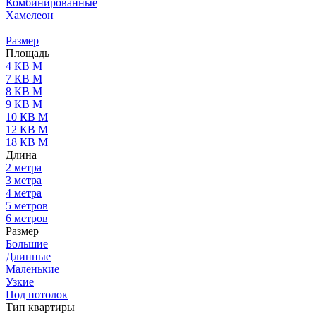
Комбинированные
Хамелеон
Размер
Площадь
4 КВ М
7 КВ М
8 КВ М
9 КВ М
10 КВ М
12 КВ М
18 КВ М
Длина
2 метра
3 метра
4 метра
5 метров
6 метров
Размер
Большие
Длинные
Маленькие
Узкие
Под потолок
Тип квартиры