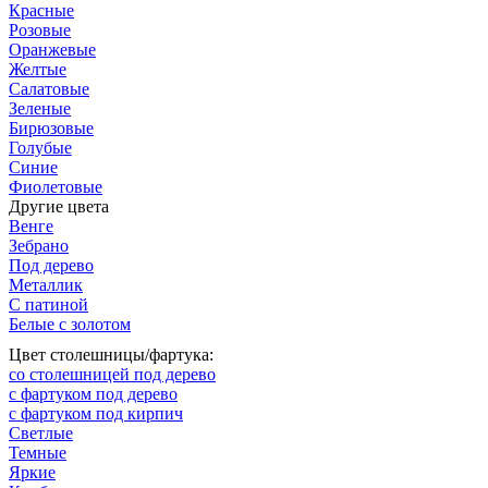
Красные
Розовые
Оранжевые
Желтые
Салатовые
Зеленые
Бирюзовые
Голубые
Синие
Фиолетовые
Другие цвета
Венге
Зебрано
Под дерево
Металлик
С патиной
Белые с золотом
Цвет столешницы/фартука:
со столешницей под дерево
с фартуком под дерево
с фартуком под кирпич
Светлые
Темные
Яркие