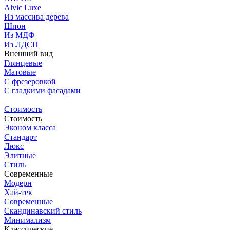
Alvic Luxe
Из массива дерева
Шпон
Из МДФ
Из ЛДСП
Внешний вид
Глянцевые
Матовые
С фрезеровкой
C гладкими фасадами
Стоимость
Стоимость
Эконом класса
Стандарт
Люкс
Элитные
Стиль
Современные
Модерн
Хай-тек
Современные
Скандинавский стиль
Минимализм
Классические