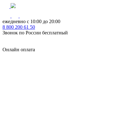
ежедневно с 10:00 до 20:00
8
800
200 61 50
Звонок по России бесплатный
Онлайн оплата
Главная
КУХНИ КАТАЛОГ
Тип
Кухни под ключ
на заказ
модульные
встроенные
без ручек
с интегрированными ручками
с ручками Gola
с барной стойкой
с фотопечатью
без верхних шкафов
с пеналом