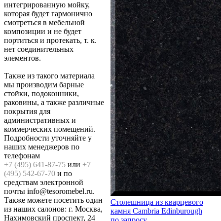
интегрированную мойку,
которая будет гармонично
смотреться в мебельной
композиции и не будет
портиться и протекать, т. к.
нет соединительных
элементов.
Также из такого материала
мы производим барные
стойки, подоконники,
раковины, а также различные
покрытия для
административных и
коммерческих помещений.
Подробности уточняйте у
наших менеджеров по
телефонам
+7 (495) 641-87-75
или
+7
(495) 542-67-70
и по
средствам электронной
почты info@tesoromebel.ru.
Также можете посетить один
Столешница из кварцевого
из наших салонов: г. Москва,
камня Cambria Edinburough
Нахимовский проспект, 24
по запросу