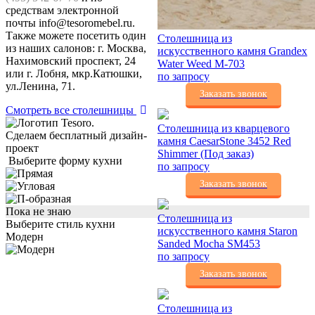
средствам электронной
почты info@tesoromebel.ru.
Также можете посетить один
Столешница из
из наших салонов: г. Москва,
искусственного камня Grandex
Нахимовский проспект, 24
Water Weed M-703
или г. Лобня, мкр.Катюшки,
по запросу
ул.Ленина, 71.
Заказать звонок
Смотреть все столешницы
Столешница из кварцевого
Сделаем бесплатный дизайн-
камня CaesarStone 3452 Red
проект
Shimmer (Под заказ)
Выберите форму кухни
по запросу
Заказать звонок
Пока не знаю
Столешница из
Выберите стиль кухни
искусственного камня Staron
Модерн
Sanded Mocha SM453
по запросу
Заказать звонок
Столешница из