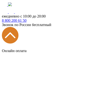
ежедневно с 10:00 до 20:00
8
800
200 61 50
Звонок по России бесплатный
Онлайн оплата
Главная
КУХНИ КАТАЛОГ
Тип
Кухни под ключ
на заказ
модульные
встроенные
без ручек
с интегрированными ручками
с ручками Gola
с барной стойкой