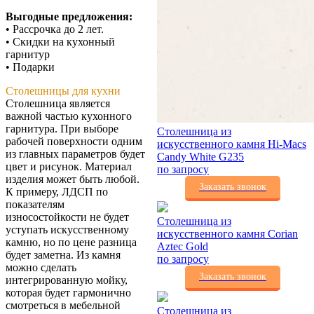
Выгодные предложения:
• Рассрочка до 2 лет.
• Скидки на кухонный
гарнитур
• Подарки
Столешницы для кухни
Столешница является
важной частью кухонного
гарнитура. При выборе
Столешница из
рабочей поверхности одним
искусственного камня Hi-Macs
из главных параметров будет
Candy White G235
цвет и рисунок. Материал
по запросу
изделия может быть любой.
Заказать звонок
К примеру, ЛДСП по
показателям
износостойкости не будет
Столешница из
уступать искусственному
искусственного камня Corian
камню, но по цене разница
Aztec Gold
будет заметна. Из камня
по запросу
можно сделать
Заказать звонок
интегрированную мойку,
которая будет гармонично
смотреться в мебельной
Столешница из