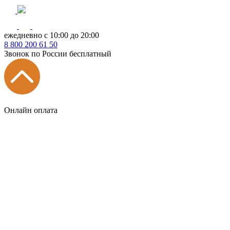
ежедневно с 10:00 до 20:00
8
800
200 61 50
Звонок по России бесплатный
Онлайн оплата
Главная
КУХНИ КАТАЛОГ
Тип
Кухни под ключ
на заказ
модульные
встроенные
без ручек
с интегрированными ручками
с ручками Gola
с барной стойкой