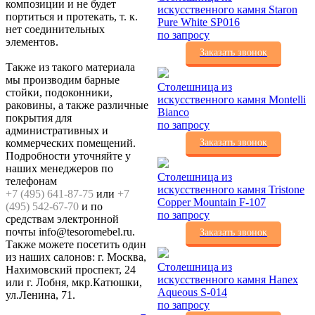
композиции и не будет
искусственного камня Staron
портиться и протекать, т. к.
Pure White SP016
нет соединительных
по запросу
элементов.
Заказать звонок
Также из такого материала
мы производим барные
Столешница из
стойки, подоконники,
искусственного камня Montelli
раковины, а также различные
Bianco
покрытия для
по запросу
административных и
коммерческих помещений.
Заказать звонок
Подробности уточняйте у
наших менеджеров по
Столешница из
телефонам
искусственного камня Tristone
+7 (495) 641-87-75
или
+7
Copper Mountain F-107
(495) 542-67-70
и по
по запросу
средствам электронной
почты info@tesoromebel.ru.
Заказать звонок
Также можете посетить один
из наших салонов: г. Москва,
Столешница из
Нахимовский проспект, 24
искусственного камня Hanex
или г. Лобня, мкр.Катюшки,
Aqueous S-014
ул.Ленина, 71.
по запросу