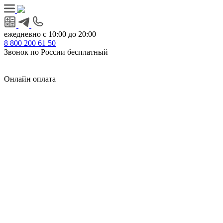
ежедневно с 10:00 до 20:00
8
800
200 61 50
Звонок по России бесплатный
Онлайн оплата
Главная
КУХНИ КАТАЛОГ
Тип
Кухни под ключ
на заказ
модульные
встроенные
без ручек
с интегрированными ручками
с ручками Gola
с барной стойкой
с фотопечатью
без верхних шкафов
с пеналом