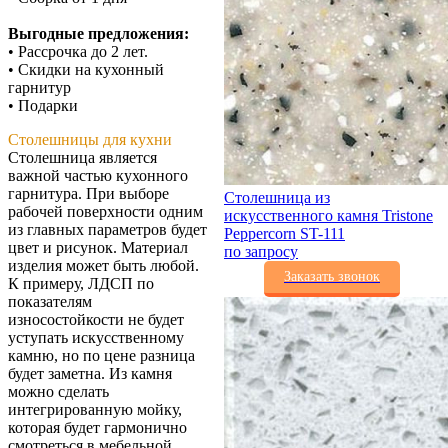
Выгодные предложения:
• Рассрочка до 2 лет.
• Скидки на кухонный
гарнитур
• Подарки
Столешницы для кухни
Столешница является
важной частью кухонного
гарнитура. При выборе
Столешница из
рабочей поверхности одним
искусственного камня Tristone
из главных параметров будет
Peppercorn ST-111
цвет и рисунок. Материал
по запросу
изделия может быть любой.
Заказать звонок
К примеру, ЛДСП по
показателям
износостойкости не будет
уступать искусственному
камню, но по цене разница
будет заметна. Из камня
можно сделать
интегрированную мойку,
которая будет гармонично
смотреться в мебельной