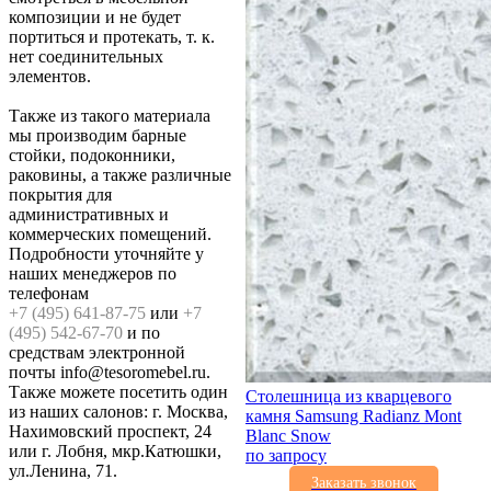
композиции и не будет
портиться и протекать, т. к.
нет соединительных
элементов.
Также из такого материала
мы производим барные
стойки, подоконники,
раковины, а также различные
покрытия для
административных и
коммерческих помещений.
Подробности уточняйте у
наших менеджеров по
телефонам
+7 (495) 641-87-75
или
+7
(495) 542-67-70
и по
средствам электронной
почты info@tesoromebel.ru.
Также можете посетить один
Столешница из кварцевого
из наших салонов: г. Москва,
камня Samsung Radianz Mont
Нахимовский проспект, 24
Blanc Snow
или г. Лобня, мкр.Катюшки,
по запросу
ул.Ленина, 71.
Заказать звонок