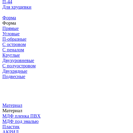
П-44
Для хрущевки
Форма
Форма
Прямые
Угловые
П-образные
С островом
С пеналом
Круглые
Двухуровневые
С полуостровом
Двухрядные
Подвесные
Материал
Материал
МДФ пленка ПВХ
МДФ под эмалью
Пластик
АКРИЛ