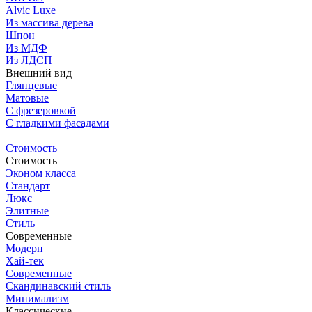
Alvic Luxe
Из массива дерева
Шпон
Из МДФ
Из ЛДСП
Внешний вид
Глянцевые
Матовые
С фрезеровкой
C гладкими фасадами
Стоимость
Стоимость
Эконом класса
Стандарт
Люкс
Элитные
Стиль
Современные
Модерн
Хай-тек
Современные
Скандинавский стиль
Минимализм
Классические