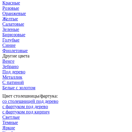
Красные
Розовые
Оранжевые
Желтые
Салатовые
Зеленые
Бирюзовые
Голубые
Синие
Фиолетовые
Другие цвета
Венге
Зебрано
Под дерево
Металлик
С патиной
Белые с золотом
Цвет столешницы/фартука:
со столешницей под дерево
с фартуком под дерево
с фартуком под кирпич
Светлые
Темные
Яркие