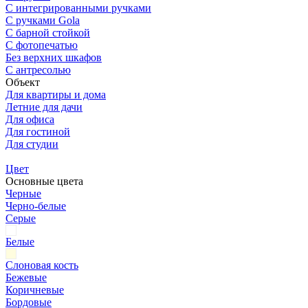
С интегрированными ручками
С ручками Gola
С барной стойкой
С фотопечатью
Без верхних шкафов
С антресолью
Объект
Для квартиры и дома
Летние для дачи
Для офиса
Для гостиной
Для студии
Цвет
Основные цвета
Черные
Черно-белые
Серые
Белые
Слоновая кость
Бежевые
Коричневые
Бордовые