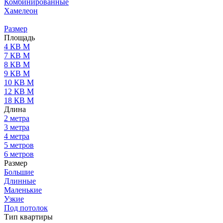
Комбинированные
Хамелеон
Размер
Площадь
4 КВ М
7 КВ М
8 КВ М
9 КВ М
10 КВ М
12 КВ М
18 КВ М
Длина
2 метра
3 метра
4 метра
5 метров
6 метров
Размер
Большие
Длинные
Маленькие
Узкие
Под потолок
Тип квартиры