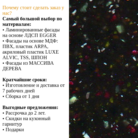
Почему стоит сделать заказ у
нас?
Самый большой выбор по
материалам:
• Ламинированные фасады
на основе ЛДСП EGGER
• Фасады на основе МДФ:
ПВХ, пластик ARPA,
акриловый пластик LUXE
ALVIC, TSS, ШПОН
• Фасады из МАССИВА
ДЕРЕВА
Кратчайшие сроки:
• Изготовление и доставка от
7 рабочих дней
• Сборка от 1 дня
Выгодные предложения:
• Рассрочка до 2 лет.
• Скидки на кухонный
гарнитур
• Подарки