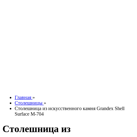
Silestone
Technistone
Vicostone
Акции
Онлайн расчет
Подобрать кухню
Онлайн оплата
Дизайн и замер
Рассрочка
Доставка
Сборка
Контакты
О компании
Отзывы
Наши работы
info@tesoromebel.ru
Главная
»
Столешницы
»
Столешница из искусственного камня Grandex Shell
Surface M-704
Столешница из