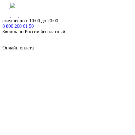
ежедневно с 10:00 до 20:00
8
800
200 61 50
Звонок по России бесплатный
Онлайн оплата
Главная
КУХНИ КАТАЛОГ
Тип
Кухни под ключ
на заказ
модульные
встроенные
без ручек
с интегрированными ручками
с ручками Gola
с барной стойкой
с фотопечатью
без верхних шкафов
с пеналом