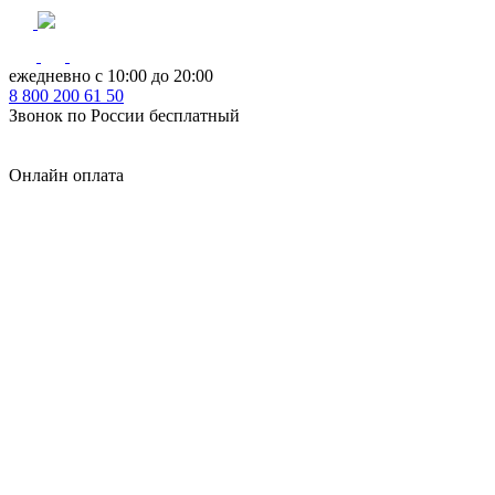
ежедневно с 10:00 до 20:00
8
800
200 61 50
Звонок по России бесплатный
Онлайн оплата
Главная
КУХНИ КАТАЛОГ
Тип
Кухни под ключ
на заказ
модульные
встроенные
без ручек
с интегрированными ручками
с ручками Gola
с барной стойкой
с фотопечатью
без верхних шкафов
с пеналом