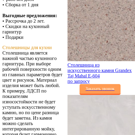
• Сборка от 1 дня
Выгодные предложения:
• Рассрочка до 2 лет.
• Скидки на кухонный
гарнитур
• Подарки
Столешницы для кухни
Столешница является
важной частью кухонного
гарнитура. При выборе
Столешница из
рабочей поверхности одним
искусственного камня Grandex
из главных параметров будет
Taj Mahal E-604
цвет и рисунок. Материал
по запросу
изделия может быть любой.
Заказать звонок
К примеру, ЛДСП по
показателям
износостойкости не будет
уступать искусственному
камню, но по цене разница
будет заметна. Из камня
можно сделать
интегрированную мойку,
которая будет гармонично