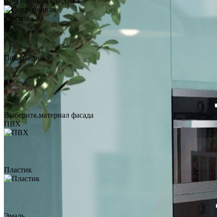
Современная классика
Blue Dream A-402
по запросу
Заказать звонок
Пока не знаю
Выберите материал фасада
ПВХ
Пластик
Эмаль