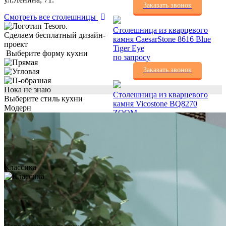
Заказать звонок
Смотреть все столешницы
Столешница из кварцевого
Сделаем бесплатный дизайн-
камня CaesarStone 8616 Blue
проект
Tiger Eye
Выберите форму кухни
по запросу
Заказать звонок
Пока не знаю
Столешница из кварцевого
Выберите стиль кухни
камня Vicostone BQ8270
Модерн
ZOOM
по запросу
Заказать звонок
Столешница из кварцевого
Классика
камня Cambria New Quay
по запросу
Заказать звонок
Столешница из
искусственного камня Grandex