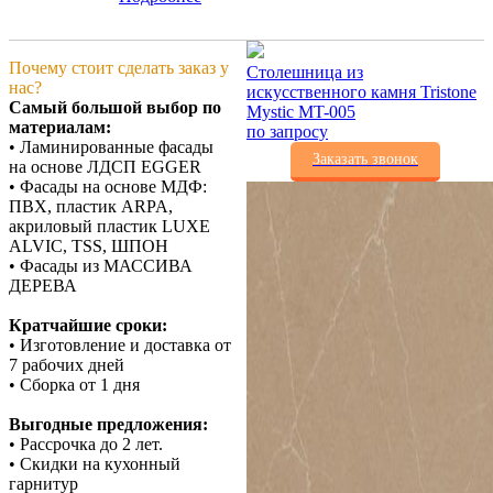
Почему стоит сделать заказ у
Столешница из
нас?
искусственного камня Tristone
Самый большой выбор по
Mystic MT-005
материалам:
по запросу
• Ламинированные фасады
Заказать звонок
на основе ЛДСП EGGER
• Фасады на основе МДФ:
ПВХ, пластик ARPA,
акриловый пластик LUXE
ALVIC, TSS, ШПОН
• Фасады из МАССИВА
ДЕРЕВА
Кратчайшие сроки:
• Изготовление и доставка от
7 рабочих дней
• Сборка от 1 дня
Выгодные предложения:
• Рассрочка до 2 лет.
• Скидки на кухонный
гарнитур