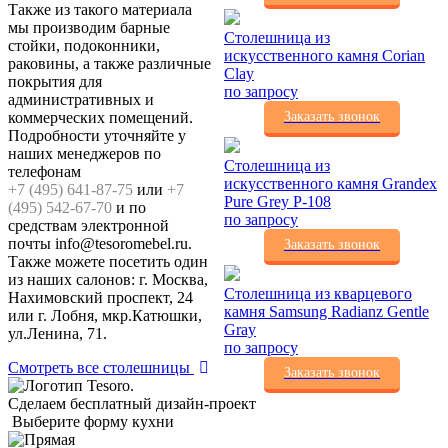
Также из такого материала
мы производим барные
Столешница из
стойки, подоконники,
искусственного камня Corian
раковины, а также различные
Clay
покрытия для
по запросу
административных и
коммерческих помещений.
Заказать звонок
Подробности уточняйте у
наших менеджеров по
Столешница из
телефонам
искусственного камня Grandex
+7 (495) 641-87-75
или
+7
Pure Grey P-108
(495) 542-67-70
и по
по запросу
средствам электронной
почты info@tesoromebel.ru.
Заказать звонок
Также можете посетить один
из наших салонов: г. Москва,
Столешница из кварцевого
Нахимовский проспект, 24
камня Samsung Radianz Gentle
или г. Лобня, мкр.Катюшки,
Gray
ул.Ленина, 71.
по запросу
Смотреть все столешницы
Заказать звонок
Сделаем бесплатный дизайн-проект
Выберите форму кухни