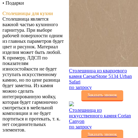
• Подарки
Столешницы для кухни
Столешница является
важной частью кухонного
гарнитура. При выборе
рабочей поверхности одним
из главных параметров будет
цвет и рисунок. Материал
изделия может быть любой.
К примеру, ЛДСП по
показателям
износостойкости не будет
Столешница из кварцевого
уступать искусственному
камня CaesarStone 5134 Urban
камню, но по цене разница
Safari
будет заметна. Из камня
по запросу
можно сделать
Заказать звонок
интегрированную мойку,
которая будет гармонично
смотреться в мебельной
Столешница из
композиции и не будет
искусственного камня Corian
портиться и протекать, т. к.
Canyon
нет соединительных
по запросу
элементов.
Заказать звонок