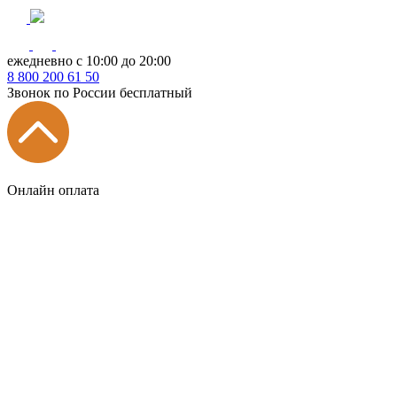
ежедневно с 10:00 до 20:00
8
800
200 61 50
Звонок по России бесплатный
Онлайн оплата
Главная
КУХНИ КАТАЛОГ
Тип
Кухни под ключ
на заказ
модульные
встроенные
без ручек
с интегрированными ручками
с ручками Gola
с барной стойкой