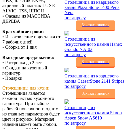
ПВХ, пластик ARPA,
Столешница из кварцевого
акриловый пластик LUXE
камня Plaza Stone 1400 Perla
ALVIC, TSS, ШПОН
Nera
• Фасады из МАССИВА
по запросу
ДЕРЕВА
Заказать звонок
Кратчайшие сроки:
• Изготовление и доставка от
Столешница из
7 рабочих дней
искусственного камня Hanex
• Сборка от 1 дня
Grando NA-02
по запросу
Выгодные предложения:
Заказать звонок
• Рассрочка до 2 лет.
• Скидки на кухонный
гарнитур
Столешница из кварцевого
• Подарки
камня CaesarStone 2141 Stripes
по запросу
Столешницы для кухни
Столешница является
Заказать звонок
важной частью кухонного
гарнитура. При выборе
Столешница из
рабочей поверхности одним
искусственного камня Staron
из главных параметров будет
Aspen Snow AS610
цвет и рисунок. Материал
по запросу
изделия может быть любой.