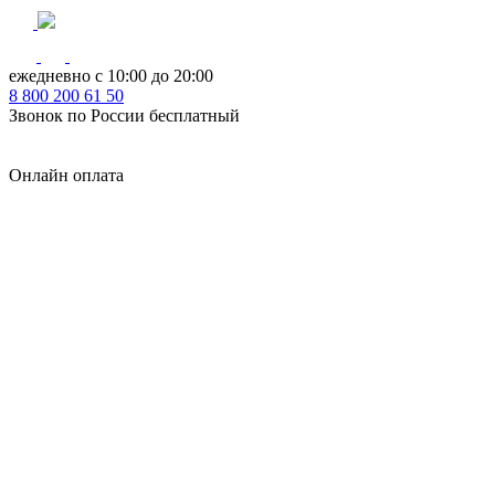
ежедневно с 10:00 до 20:00
8
800
200 61 50
Звонок по России бесплатный
Онлайн оплата
Главная
КУХНИ КАТАЛОГ
Тип
Кухни под ключ
на заказ
модульные
встроенные
без ручек
с интегрированными ручками
с ручками Gola
с барной стойкой
с фотопечатью
без верхних шкафов
с пеналом