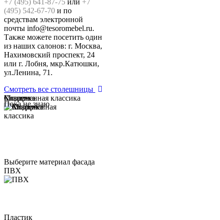
+7 (495) 641-87-75
или
+7
(495) 542-67-70
и по
средствам электронной
почты info@tesoromebel.ru.
Также можете посетить один
из наших салонов: г. Москва,
Нахимовский проспект, 24
или г. Лобня, мкр.Катюшки,
ул.Ленина, 71.
Смотреть все столешницы
Модерн
Классика
Современная классика
Пока не знаю
Выберите материал фасада
ПВХ
Пластик