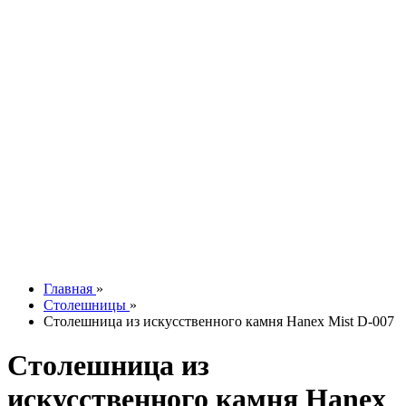
Silestone
Technistone
Vicostone
Акции
Онлайн расчет
Подобрать кухню
Онлайн оплата
Дизайн и замер
Рассрочка
Доставка
Сборка
Контакты
О компании
Отзывы
Наши работы
info@tesoromebel.ru
Главная
»
Столешницы
»
Столешница из искусственного камня Hanex Mist D-007
Столешница из
искусственного камня Hanex