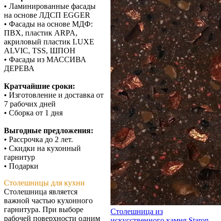
• Ламинированные фасады
на основе ЛДСП EGGER
• Фасады на основе МДФ:
ПВХ, пластик ARPA,
акриловый пластик LUXE
ALVIC, TSS, ШПОН
• Фасады из МАССИВА
ДЕРЕВА
Кратчайшие сроки:
• Изготовление и доставка от
7 рабочих дней
• Сборка от 1 дня
Выгодные предложения:
• Рассрочка до 2 лет.
• Скидки на кухонный
гарнитур
• Подарки
Столешницы для кухни
Столешница является
важной частью кухонного
гарнитура. При выборе
Столешница из
рабочей поверхности одним
искусственного камня Staron