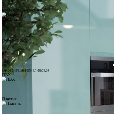
Современная классика
Столешница из
искусственного камня Montelli
Пока не знаю
Tevere
по запросу
Заказать звонок
Столешница из
Выберите материал фасада
искусственного камня Corian
ПВХ
Canyon
по запросу
Заказать звонок
Пластик
Столешница из кварцевого
камня CaesarStone 5133
Symphony Grey
по запросу