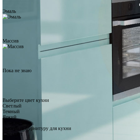
Заказать звонок
Эмаль
Столешница из
искусственного камня Tristone
French Roast ST-102
по запросу
Массив
Заказать звонок
Пока не знаю
Выберите цвет кухни
Светлый
Темный
Яркий
Пока не знаю
Выберите фурнитуру для кухни
Стандарт