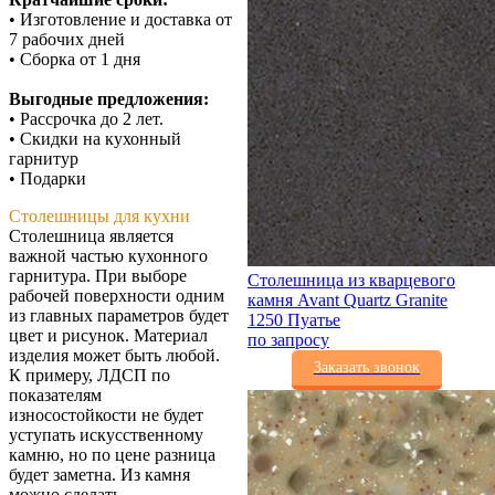
• Изготовление и доставка от
7 рабочих дней
• Сборка от 1 дня
Выгодные предложения:
• Рассрочка до 2 лет.
• Скидки на кухонный
гарнитур
• Подарки
Столешницы для кухни
Столешница является
важной частью кухонного
гарнитура. При выборе
Столешница из кварцевого
рабочей поверхности одним
камня Avant Quartz Granite
из главных параметров будет
1250 Пуатье
цвет и рисунок. Материал
по запросу
изделия может быть любой.
Заказать звонок
К примеру, ЛДСП по
показателям
износостойкости не будет
уступать искусственному
камню, но по цене разница
будет заметна. Из камня
можно сделать