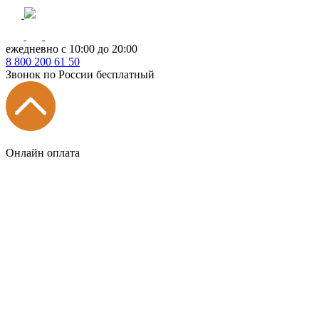
ежедневно с 10:00 до 20:00
8
800
200 61 50
Звонок по России бесплатный
Онлайн оплата
Главная
КУХНИ КАТАЛОГ
Тип
Кухни под ключ
на заказ
модульные
встроенные
без ручек
с интегрированными ручками
с ручками Gola
с барной стойкой