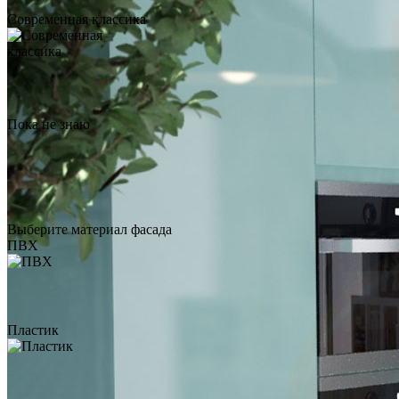
Столешница из
Современная классика
искусственного камня Tristone
Dark Wood V-005
по запросу
Заказать звонок
Пока не знаю
Выберите материал фасада
ПВХ
Пластик