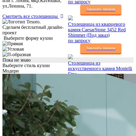
или г. Лобня, мкр.Катюшки,
по запросу
ул.Ленина, 71.
Заказать звонок
Смотреть все столешницы
Столешница из кварцевого
Сделаем бесплатный дизайн-
камня CaesarStone 3452 Red
проект
Shimmer (Под заказ)
Выберите форму кухни
по запросу
Заказать звонок
Пока не знаю
Столешница из
Выберите стиль кухни
искусственного камня Montelli
Модерн
Etna
по запросу
Заказать звонок
Столешница из
Классика
искусственного камня Zultanite
Crown J-508
по запросу
Заказать звонок