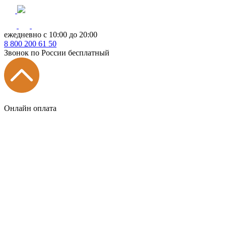
ежедневно с 10:00 до 20:00
8
800
200 61 50
Звонок по России бесплатный
Онлайн оплата
Главная
КУХНИ КАТАЛОГ
Тип
Кухни под ключ
на заказ
модульные
встроенные
без ручек
с интегрированными ручками
с ручками Gola
с барной стойкой