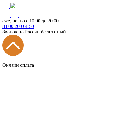
ежедневно с 10:00 до 20:00
8
800
200 61 50
Звонок по России бесплатный
Онлайн оплата
Главная
КУХНИ КАТАЛОГ
Тип
Кухни под ключ
на заказ
модульные
встроенные
без ручек
с интегрированными ручками
с ручками Gola
с барной стойкой