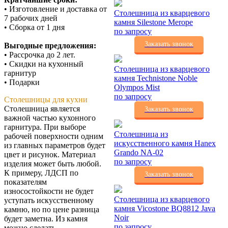
• Изготовление и доставка от
Столешница из кварцевого
7 рабочих дней
камня Silestone Merope
• Сборка от 1 дня
по запросу
Заказать звонок
Выгодные предложения:
• Рассрочка до 2 лет.
• Скидки на кухонный
Столешница из кварцевого
гарнитур
камня Technistone Noble
• Подарки
Olympos Mist
по запросу
Столешницы для кухни
Столешница является
Заказать звонок
важной частью кухонного
гарнитура. При выборе
Столешница из
рабочей поверхности одним
искусственного камня Hanex
из главных параметров будет
Grando NA-02
цвет и рисунок. Материал
по запросу
изделия может быть любой.
К примеру, ЛДСП по
Заказать звонок
показателям
износостойкости не будет
Столешница из кварцевого
уступать искусственному
камня Vicostone BQ8812 Java
камню, но по цене разница
Noir
будет заметна. Из камня
по запросу
можно сделать