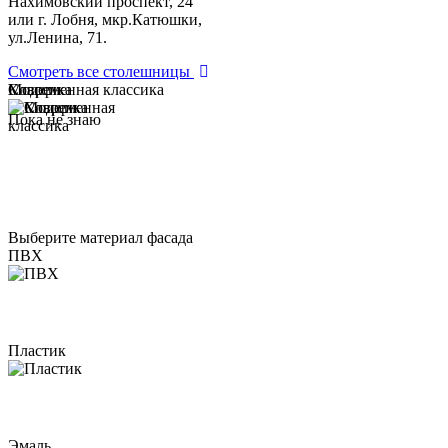
Нахимовский проспект, 24
или г. Лобня, мкр.Катюшки,
ул.Ленина, 71.
Смотреть все столешницы
Модерн
Классика
Современная классика
Пока не знаю
Выберите материал фасада
ПВХ
Пластик
Эмаль