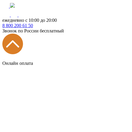
ежедневно с 10:00 до 20:00
8
800
200 61 50
Звонок по России бесплатный
Онлайн оплата
Главная
КУХНИ КАТАЛОГ
Тип
Кухни под ключ
на заказ
модульные
встроенные
без ручек
с интегрированными ручками
с ручками Gola
с барной стойкой