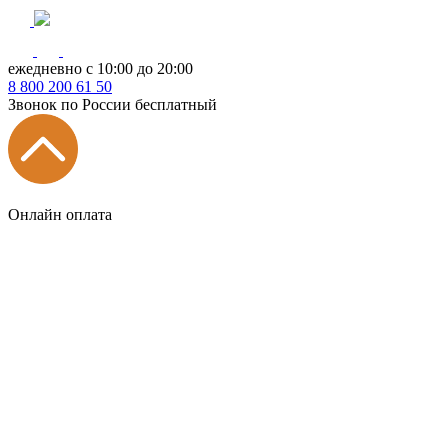
ежедневно с 10:00 до 20:00
8
800
200 61 50
Звонок по России бесплатный
Онлайн оплата
Главная
КУХНИ КАТАЛОГ
Тип
Кухни под ключ
на заказ
модульные
встроенные
без ручек
с интегрированными ручками
с ручками Gola
с барной стойкой