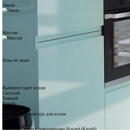
Эмаль
Столешница из
искусственного камня Tristone
Antelope Canyon TS-203
по запросу
Массив
Заказать звонок
Пока не знаю
Выберите цвет кухни
Светлый
Темный
Яркий
Пока не знаю
Выберите фурнитуру для кухни
Стандарт
Дверцы:
Петли с доводчиками Boyard (Китай)