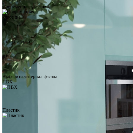
Современная классика
Столешница из кварцевого
камня Silestone Siridium
Пока не знаю
по запросу
Заказать звонок
Столешница из
искусственного камня Hi-Macs
Выберите материал фасада
Bologna M103
ПВХ
по запросу
Заказать звонок
Столешница из
Пластик
искусственного камня Tristone
Whinstone TS-109
по запросу
Заказать звонок