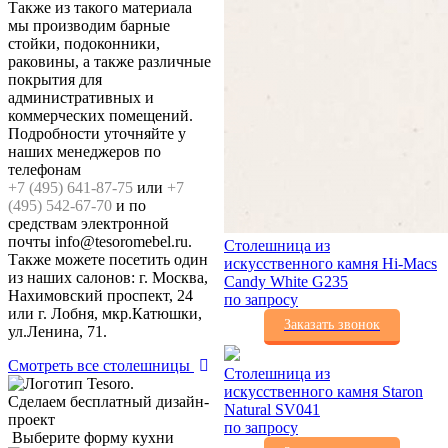
Также из такого материала
мы производим барные
стойки, подоконники,
раковины, а также различные
покрытия для
административных и
коммерческих помещений.
Подробности уточняйте у
наших менеджеров по
телефонам
+7 (495) 641-87-75
или
+7
(495) 542-67-70
и по
средствам электронной
почты info@tesoromebel.ru.
Столешница из
Также можете посетить один
искусственного камня Hi-Macs
из наших салонов: г. Москва,
Candy White G235
Нахимовский проспект, 24
по запросу
или г. Лобня, мкр.Катюшки,
Заказать звонок
ул.Ленина, 71.
Смотреть все столешницы
Столешница из
искусственного камня Staron
Сделаем бесплатный дизайн-
Natural SV041
проект
по запросу
Выберите форму кухни