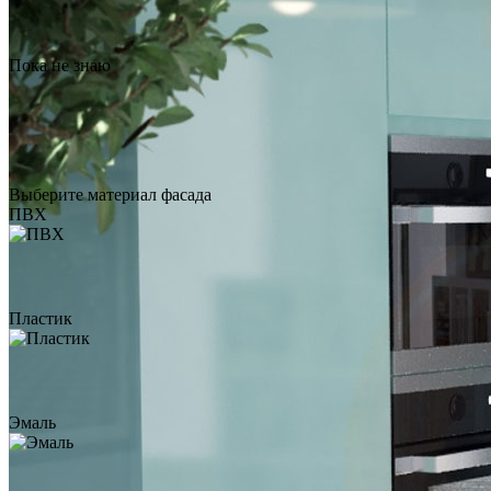
Столешница из
искусственного камня Hanex
Пока не знаю
Hydra S-013
по запросу
Заказать звонок
Столешница из
Выберите материал фасада
искусственного камня Grandex
ПВХ
Algerian Onyx J-506
по запросу
Заказать звонок
Пластик
Столешница из
искусственного камня Tristone
Rosewood ST-105
по запросу
Заказать звонок
Эмаль
Столешница из кварцевого
камня CaesarStone 6100 Black