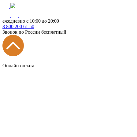
ежедневно с 10:00 до 20:00
8
800
200 61 50
Звонок по России бесплатный
Онлайн оплата
Главная
КУХНИ КАТАЛОГ
Тип
Кухни под ключ
на заказ
модульные
встроенные
без ручек
с интегрированными ручками
с ручками Gola
с барной стойкой