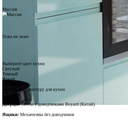
Noir
по запросу
Массив
Заказать звонок
Пока не знаю
Выберите цвет кухни
Светлый
Темный
Яркий
Пока не знаю
Выберите фурнитуру для кухни
Стандарт
Дверцы:
Петли с доводчиками Boyard (Китай)
Ящики:
Механизмы без доводчиков