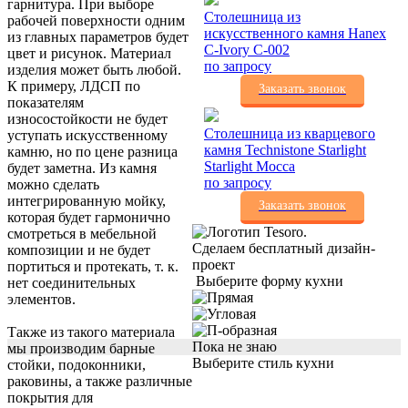
гарнитура. При выборе
Столешница из
рабочей поверхности одним
искусственного камня Hanex
из главных параметров будет
C-Ivory C-002
цвет и рисунок. Материал
по запросу
изделия может быть любой.
К примеру, ЛДСП по
Заказать звонок
показателям
износостойкости не будет
Столешница из кварцевого
уступать искусственному
камня Technistone Starlight
камню, но по цене разница
Starlight Mocca
будет заметна. Из камня
по запросу
можно сделать
интегрированную мойку,
Заказать звонок
которая будет гармонично
смотреться в мебельной
Сделаем бесплатный дизайн-
композиции и не будет
проект
портиться и протекать, т. к.
Выберите форму кухни
нет соединительных
элементов.
Также из такого материала
Пока не знаю
мы производим барные
Выберите стиль кухни
стойки, подоконники,
раковины, а также различные
покрытия для