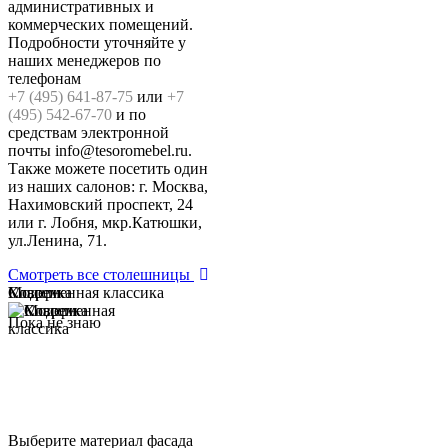
административных и
коммерческих помещений.
Подробности уточняйте у
наших менеджеров по
телефонам
+7 (495) 641-87-75
или
+7
(495) 542-67-70
и по
средствам электронной
почты info@tesoromebel.ru.
Также можете посетить один
из наших салонов: г. Москва,
Нахимовский проспект, 24
или г. Лобня, мкр.Катюшки,
ул.Ленина, 71.
Смотреть все столешницы
Модерн
Классика
Современная классика
Пока не знаю
Выберите материал фасада