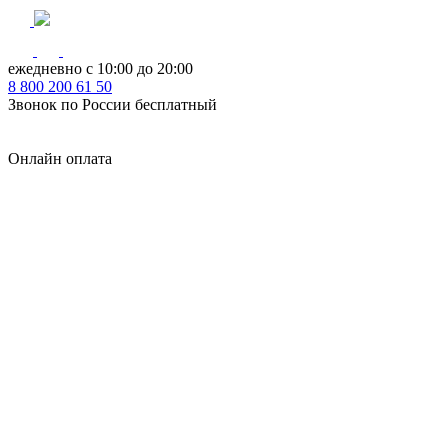
ежедневно с 10:00 до 20:00
8
800
200 61 50
Звонок по России бесплатный
Онлайн оплата
Главная
КУХНИ КАТАЛОГ
Тип
Кухни под ключ
на заказ
модульные
встроенные
без ручек
с интегрированными ручками
с ручками Gola
с барной стойкой
с фотопечатью
без верхних шкафов
с пеналом