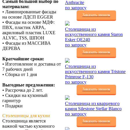
Самый большой выбор по
Anthracite
материалам:
по запросу
• Ламинированные фасады
Заказать звонок
на основе ЛДСП EGGER
• Фасады на основе МДФ:
ПВХ, пластик ARPA,
Столешница из
акриловый пластик LUXE
искусственного камня Staron
ALVIC, TSS, ШПОН
Esker QE240
• Фасады из МАССИВА
по запросу
ДЕРЕВА
Заказать звонок
Кратчайшие сроки:
• Изготовление и доставка от
Столешница из
7 рабочих дней
искусственного камня Tristone
• Сборка от 1 дня
Primrose F-130
по запросу
Выгодные предложения:
Заказать звонок
• Рассрочка до 2 лет.
• Скидки на кухонный
гарнитур
Столешница из кварцевого
• Подарки
камня Silestone Stellar Blanco
по запросу
Столешницы для кухни
Столешница является
Заказать звонок
важной частью кухонного