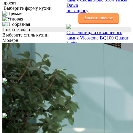
проект
Dawn
Выберите форму кухни
по запросу
Заказать звонок
Пока не знаю
Столешница из кварцевого
Выберите стиль кухни
камня Vicostone BQ100 Quasar
Модерн
Light
по запросу
Заказать звонок
Столешница из кварцевого
Классика
камня Technistone Noble
Olympos Mist
по запросу
Заказать звонок
Столешница из
Современная классика
искусственного камня Corian
White Jasmine
по запросу
Заказать звонок