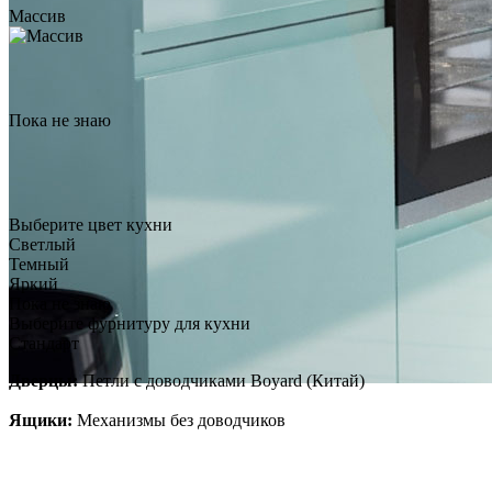
Массив
Пока не знаю
Выберите цвет кухни
Светлый
Темный
Яркий
Пока не знаю
Выберите фурнитуру для кухни
Стандарт
Дверцы:
Петли с доводчиками Boyard (Китай)
Ящики:
Механизмы без доводчиков