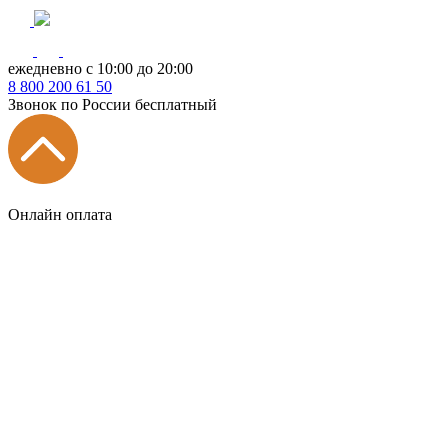
ежедневно с 10:00 до 20:00
8
800
200 61 50
Звонок по России бесплатный
Онлайн оплата
Главная
КУХНИ КАТАЛОГ
Тип
Кухни под ключ
на заказ
модульные
встроенные
без ручек
с интегрированными ручками
с ручками Gola
с барной стойкой