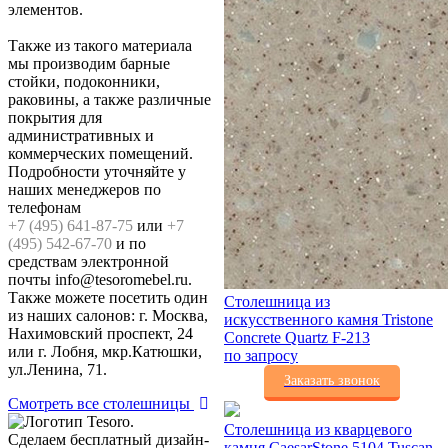
элементов.
Также из такого материала
мы производим барные
стойки, подоконники,
раковины, а также различные
покрытия для
административных и
коммерческих помещений.
Подробности уточняйте у
наших менеджеров по
телефонам
+7 (495) 641-87-75
или
+7
(495) 542-67-70
и по
средствам электронной
почты info@tesoromebel.ru.
Также можете посетить один
Столешница из
из наших салонов: г. Москва,
искусственного камня Tristone
Нахимовский проспект, 24
Concrete Quartz F-213
или г. Лобня, мкр.Катюшки,
по запросу
ул.Ленина, 71.
Заказать звонок
Смотреть все столешницы
Столешница из кварцевого
Сделаем бесплатный дизайн-
камня CaesarStone 5104 Tuscan