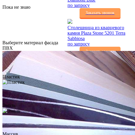
по запросу
Пока не знаю
Заказать звонок
Столешница из кварцевого
камня Plaza Stone 5201 Terra
Sabbiosa
Выберите материал фасада
по запросу
ПВХ
Заказать звонок
Столешница из
искусственного камня
Пластик
Bienstone Line GB 223
по запросу
Заказать звонок
Столешница из
Эмаль
искусственного камня Hanex
Black Glass T-041
по запросу
Заказать звонок
Массив