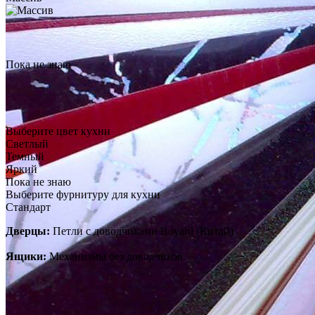
Пока не знаю
Выберите цвет кухни
Светлый
Темный
Яркий
Пока не знаю
Выберите фурнитуру для кухни
Стандарт
Дверцы:
Петли с доводчиками Boyard (Китай)
Ящики:
Механизмы без доводчиков