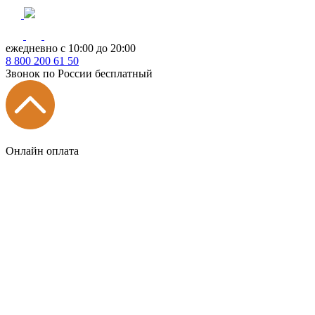
ежедневно с 10:00 до 20:00
8
800
200 61 50
Звонок по России бесплатный
Онлайн оплата
Главная
КУХНИ КАТАЛОГ
Тип
Кухни под ключ
на заказ
модульные
встроенные
без ручек
с интегрированными ручками
с ручками Gola
с барной стойкой