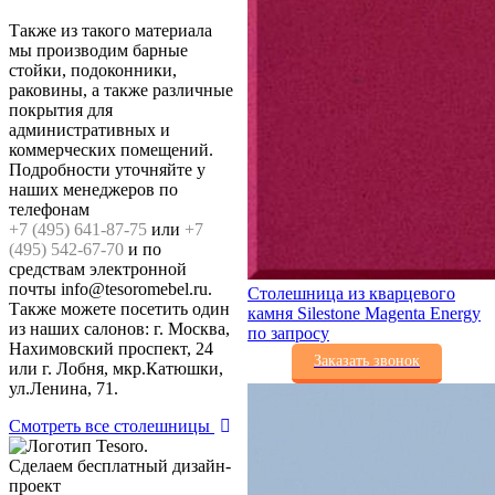
Также из такого материала
мы производим барные
стойки, подоконники,
раковины, а также различные
покрытия для
административных и
коммерческих помещений.
Подробности уточняйте у
наших менеджеров по
телефонам
+7 (495) 641-87-75
или
+7
(495) 542-67-70
и по
средствам электронной
почты info@tesoromebel.ru.
Столешница из кварцевого
Также можете посетить один
камня Silestone Magenta Energy
из наших салонов: г. Москва,
по запросу
Нахимовский проспект, 24
Заказать звонок
или г. Лобня, мкр.Катюшки,
ул.Ленина, 71.
Смотреть все столешницы
Сделаем бесплатный дизайн-
проект