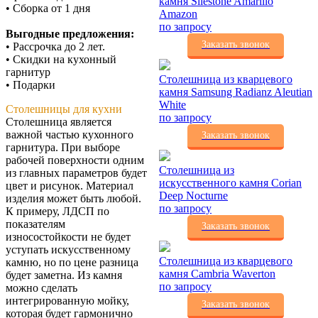
камня Silestone Amarillo
• Сборка от 1 дня
Amazon
по запросу
Выгодные предложения:
Заказать звонок
• Рассрочка до 2 лет.
• Скидки на кухонный
гарнитур
Столешница из кварцевого
• Подарки
камня Samsung Radianz Aleutian
White
Столешницы для кухни
по запросу
Столешница является
важной частью кухонного
Заказать звонок
гарнитура. При выборе
рабочей поверхности одним
Столешница из
из главных параметров будет
искусственного камня Corian
цвет и рисунок. Материал
Deep Nocturne
изделия может быть любой.
по запросу
К примеру, ЛДСП по
показателям
Заказать звонок
износостойкости не будет
уступать искусственному
Столешница из кварцевого
камню, но по цене разница
камня Cambria Waverton
будет заметна. Из камня
по запросу
можно сделать
интегрированную мойку,
Заказать звонок
которая будет гармонично