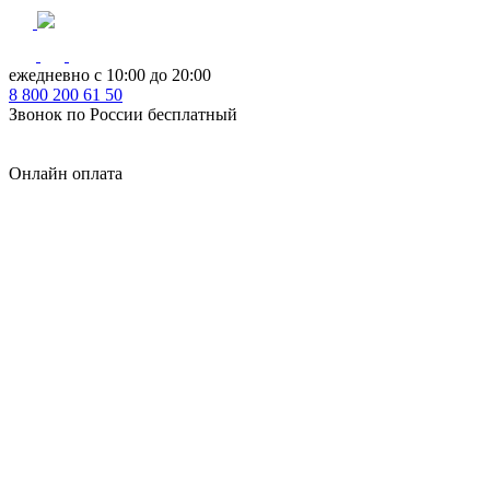
ежедневно с 10:00 до 20:00
8
800
200 61 50
Звонок по России бесплатный
Онлайн оплата
Главная
КУХНИ КАТАЛОГ
Тип
Кухни под ключ
на заказ
модульные
встроенные
без ручек
с интегрированными ручками
с ручками Gola
с барной стойкой
с фотопечатью
без верхних шкафов
с пеналом