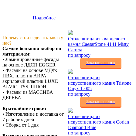
Подробнее
Почему стоит сделать заказ у
Столешница из кварцевого
нас?
камня CaesarStone 4141 Misty
Самый большой выбор по
Carrera
материалам:
по запросу
• Ламинированные фасады
Заказать звонок
на основе ЛДСП EGGER
• Фасады на основе МДФ:
ПВХ, пластик ARPA,
Столешница из
акриловый пластик LUXE
искусственного камня Tristone
ALVIC, TSS, ШПОН
Onyx T-005
• Фасады из МАССИВА
по запросу
ДЕРЕВА
Заказать звонок
Кратчайшие сроки:
• Изготовление и доставка от
Столешница из
7 рабочих дней
искусственного камня Corian
• Сборка от 1 дня
Diamond Blue
по запросу
Выгодные предложения: