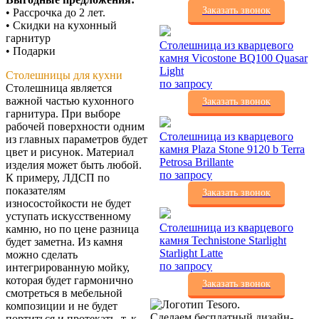
Заказать звонок
• Рассрочка до 2 лет.
• Скидки на кухонный
гарнитур
Столешница из кварцевого
• Подарки
камня Vicostone BQ100 Quasar
Light
Столешницы для кухни
по запросу
Столешница является
важной частью кухонного
Заказать звонок
гарнитура. При выборе
рабочей поверхности одним
Столешница из кварцевого
из главных параметров будет
камня Plaza Stone 9120 b Terra
цвет и рисунок. Материал
Petrosa Brillante
изделия может быть любой.
по запросу
К примеру, ЛДСП по
показателям
Заказать звонок
износостойкости не будет
уступать искусственному
Столешница из кварцевого
камню, но по цене разница
камня Technistone Starlight
будет заметна. Из камня
Starlight Latte
можно сделать
по запросу
интегрированную мойку,
которая будет гармонично
Заказать звонок
смотреться в мебельной
композиции и не будет
Сделаем бесплатный дизайн-
портиться и протекать, т. к.