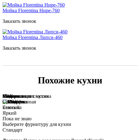
Мойка Florentina Нире-760
Заказать звонок
Мойка Florentina Липси-460
Заказать звонок
Похожие кухни
Модерн
Классика
Современная классика
Пока не знаю
ПВХ
Пластик
Эмаль
Массив
Пока не знаю
Выберите цвет кухни
Светлый
Темный
Яркий
Пока не знаю
Выберите фурнитуру для кухни
Стандарт