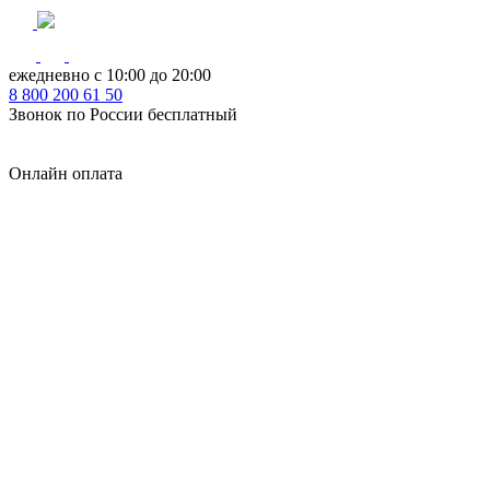
ежедневно с 10:00 до 20:00
8
800
200 61 50
Звонок по России бесплатный
Онлайн оплата
Главная
КУХНИ КАТАЛОГ
Тип
Кухни под ключ
на заказ
модульные
встроенные
без ручек
с интегрированными ручками
с ручками Gola
с барной стойкой
с фотопечатью
без верхних шкафов
с пеналом