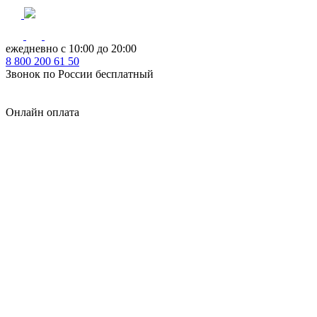
ежедневно с 10:00 до 20:00
8
800
200 61 50
Звонок по России бесплатный
Онлайн оплата
Главная
КУХНИ КАТАЛОГ
Тип
Кухни под ключ
на заказ
модульные
встроенные
без ручек
с интегрированными ручками
с ручками Gola
с барной стойкой
с фотопечатью
без верхних шкафов
с пеналом