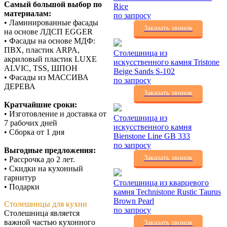
Самый большой выбор по
Rice
материалам:
по запросу
• Ламинированные фасады
Заказать звонок
на основе ЛДСП EGGER
• Фасады на основе МДФ:
ПВХ, пластик ARPA,
Столешница из
акриловый пластик LUXE
искусственного камня Tristone
ALVIC, TSS, ШПОН
Beige Sands S-102
• Фасады из МАССИВА
по запросу
ДЕРЕВА
Заказать звонок
Кратчайшие сроки:
• Изготовление и доставка от
Столешница из
7 рабочих дней
искусственного камня
• Сборка от 1 дня
Bienstone Line GB 333
по запросу
Выгодные предложения:
Заказать звонок
• Рассрочка до 2 лет.
• Скидки на кухонный
гарнитур
Столешница из кварцевого
• Подарки
камня Technistone Rustic Taurus
Brown Pearl
Столешницы для кухни
по запросу
Столешница является
важной частью кухонного
Заказать звонок