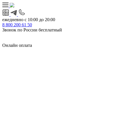
ежедневно с 10:00 до 20:00
8
800
200 61 50
Звонок по России бесплатный
Онлайн оплата
Главная
КУХНИ КАТАЛОГ
Тип
Кухни под ключ
на заказ
модульные
встроенные
без ручек
с интегрированными ручками
с ручками Gola
с барной стойкой
с фотопечатью
без верхних шкафов
с пеналом