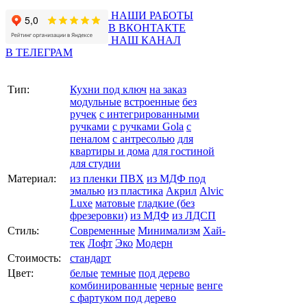
НАШИ РАБОТЫ
В ВКОНТАКТЕ
НАШ КАНАЛ
В ТЕЛЕГРАМ
Тип:
Кухни под ключ
на заказ
модульные
встроенные
без
ручек
с интегрированными
ручками
с ручками Gola
с
пеналом
с антресолью
для
квартиры и дома
для гостиной
для студии
Материал:
из пленки ПВХ
из МДФ под
эмалью
из пластика
Акрил
Alvic
Luxe
матовые
гладкие (без
фрезеровки)
из МДФ
из ЛДСП
Стиль:
Современные
Минимализм
Хай-
тек
Лофт
Эко
Модерн
Стоимость:
стандарт
Цвет:
белые
темные
под дерево
комбинированные
черные
венге
с фартуком под дерево