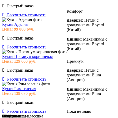
Быстрый заказ
Комфорт
Рассчитать стоимость
Дверцы:
Петли с
Кухня Аделия
доводчиками Boyard
Цена:
99 000
руб.
(Китай)
Быстрый заказ
Ящики:
Механизмы с
доводчиками Boyard
Рассчитать стоимость
(Китай)
Кухня Премиум коричневая
Цена:
129 600
руб.
Премиум
Быстрый заказ
Дверцы:
Петли с
доводчиками Blum
Рассчитать стоимость
(Австрия)
Кухня Рим зеленая
Ящики:
Механизмы с
Цена:
139 680
руб.
доводчиками Blum
(Австрия)
Быстрый заказ
Рассчитать стоимость
Пока не знаю
Модерн
Классика
Современная классика
Пока не знаю
ПВХ
Пластик
Эмаль
Массив
Пока не знаю