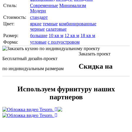
Стиль:
Современные
Минимализм
Модерн
Стоимость:
стандарт
Цвет:
яркие
темные
комбинированные
черные
салатовые
Размер:
большие
10 кв м
12 кв м
18 кв м
Форма:
угловые
с полуостровом
Заказать проект
Бесплатный дизайн-проект
Скидка на
по индивидуальным размерам
Используем фурнитуру наших
партнеров