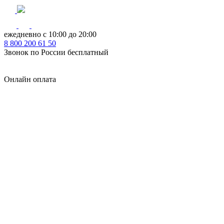
ежедневно с 10:00 до 20:00
8
800
200 61 50
Звонок по России бесплатный
Онлайн оплата
Главная
КУХНИ КАТАЛОГ
Тип
Кухни под ключ
на заказ
модульные
встроенные
без ручек
с интегрированными ручками
с ручками Gola
с барной стойкой
с фотопечатью
без верхних шкафов
с пеналом