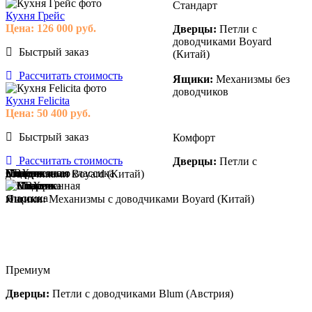
Стандарт
Кухня Грейс
Цена:
126 000
руб.
Дверцы:
Петли с
доводчиками Boyard
Быстрый заказ
(Китай)
Рассчитать стоимость
Ящики:
Механизмы без
доводчиков
Кухня Felicita
Цена:
50 400
руб.
Быстрый заказ
Комфорт
Рассчитать стоимость
Дверцы:
Петли с
Модерн
Классика
Современная классика
Пока не знаю
ПВХ
Пластик
Эмаль
Массив
Пока не знаю
доводчиками Boyard (Китай)
Ящики:
Механизмы с доводчиками Boyard (Китай)
Премиум
Дверцы:
Петли с доводчиками Blum (Австрия)