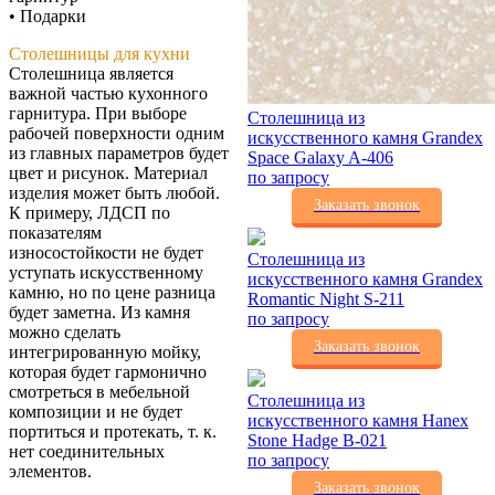
• Подарки
Столешницы для кухни
Столешница является
важной частью кухонного
гарнитура. При выборе
Столешница из
рабочей поверхности одним
искусственного камня Grandex
из главных параметров будет
Space Galaxy A-406
цвет и рисунок. Материал
по запросу
изделия может быть любой.
Заказать звонок
К примеру, ЛДСП по
показателям
износостойкости не будет
Столешница из
уступать искусственному
искусственного камня Grandex
камню, но по цене разница
Romantic Night S-211
будет заметна. Из камня
по запросу
можно сделать
Заказать звонок
интегрированную мойку,
которая будет гармонично
смотреться в мебельной
Столешница из
композиции и не будет
искусственного камня Hanex
портиться и протекать, т. к.
Stone Hadge B-021
нет соединительных
по запросу
элементов.
Заказать звонок