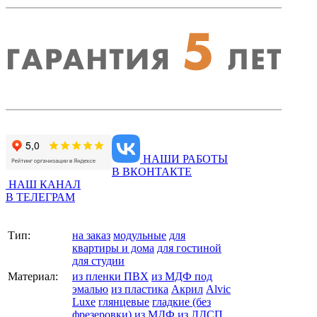
НАШИ РАБОТЫ
В ВКОНТАКТЕ
НАШ КАНАЛ
В ТЕЛЕГРАМ
Тип:
на заказ
модульные
для
квартиры и дома
для гостиной
для студии
Материал:
из пленки ПВХ
из МДФ под
эмалью
из пластика
Акрил
Alvic
Luxe
глянцевые
гладкие (без
фрезеровки)
из МДФ
из ЛДСП