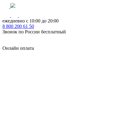
ежедневно с 10:00 до 20:00
8
800
200 61 50
Звонок по России бесплатный
Онлайн оплата
Главная
КУХНИ КАТАЛОГ
Тип
Кухни под ключ
на заказ
модульные
встроенные
без ручек
с интегрированными ручками
с ручками Gola
с барной стойкой
с фотопечатью
без верхних шкафов
с пеналом