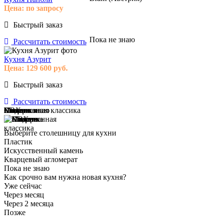
Цена:
по запросу
Быстрый заказ
Пока не знаю
Рассчитать стоимость
Кухня Азурит
Цена:
129 600
руб.
Быстрый заказ
Рассчитать стоимость
Модерн
Классика
Современная классика
Пока не знаю
ПВХ
Пластик
Эмаль
Массив
Пока не знаю
Выберите столешницу для кухни
Пластик
Искусственный камень
Кварцевый агломерат
Пока не знаю
Как срочно вам нужна новая кухня?
Уже сейчас
Через месяц
Через 2 месяца
Позже