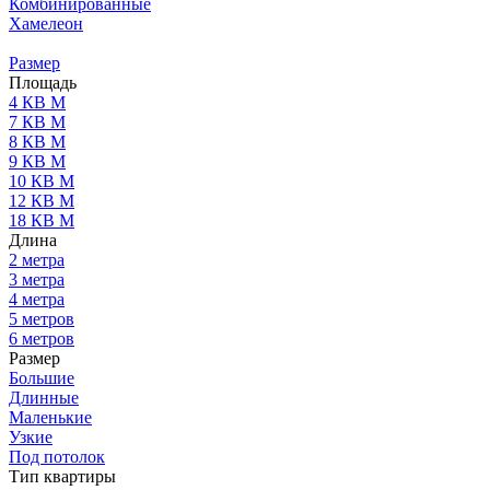
Комбинированные
Хамелеон
Размер
Площадь
4 КВ М
7 КВ М
8 КВ М
9 КВ М
10 КВ М
12 КВ М
18 КВ М
Длина
2 метра
3 метра
4 метра
5 метров
6 метров
Размер
Большие
Длинные
Маленькие
Узкие
Под потолок
Тип квартиры