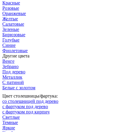
Красные
Розовые
Оранжевые
Желтые
Салатовые
Зеленые
Бирюзовые
Голубые
Синие
Фиолетовые
Другие цвета
Венге
Зебрано
Под дерево
Металлик
С патиной
Белые с золотом
Цвет столешницы/фартука:
со столешницей под дерево
с фартуком под дерево
с фартуком под кирпич
Светлые
Темные
Яркие