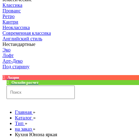
Классика
Прованс
Ретро
Кантри
Неоклассика
Современная классика
Английский стиль
Нестандартные
Эко
Лофт
Арт-Деко
Под старину
Акции
Онлайн расчет
Главная
»
Каталог
»
Тип
»
на заказ
»
Кухня Юнона яркая