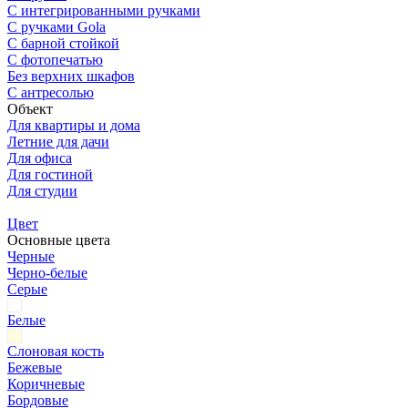
С интегрированными ручками
С ручками Gola
С барной стойкой
С фотопечатью
Без верхних шкафов
С антресолью
Объект
Для квартиры и дома
Летние для дачи
Для офиса
Для гостиной
Для студии
Цвет
Основные цвета
Черные
Черно-белые
Серые
Белые
Слоновая кость
Бежевые
Коричневые
Бордовые