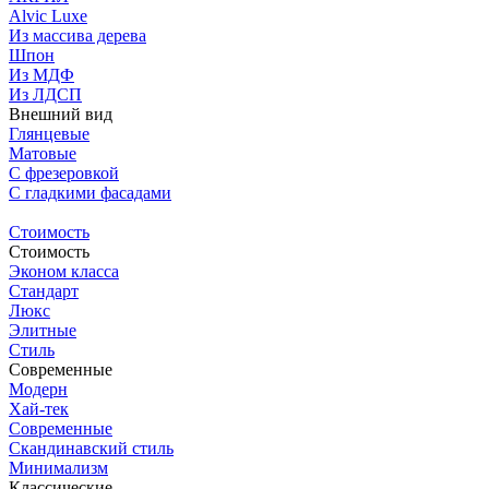
Alvic Luxe
Из массива дерева
Шпон
Из МДФ
Из ЛДСП
Внешний вид
Глянцевые
Матовые
С фрезеровкой
C гладкими фасадами
Стоимость
Стоимость
Эконом класса
Стандарт
Люкс
Элитные
Стиль
Современные
Модерн
Хай-тек
Современные
Скандинавский стиль
Минимализм
Классические