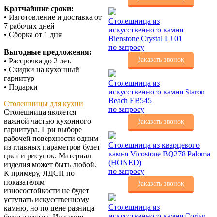
Кратчайшие сроки:
• Изготовление и доставка от
Столешница из
7 рабочих дней
искусственного камня
• Сборка от 1 дня
Bienstone Crystal LJ 01
по запросу
Выгодные предложения:
Заказать звонок
• Рассрочка до 2 лет.
• Скидки на кухонный
гарнитур
Столешница из
• Подарки
искусственного камня Staron
Beach EB545
Столешницы для кухни
по запросу
Столешница является
важной частью кухонного
Заказать звонок
гарнитура. При выборе
рабочей поверхности одним
Столешница из кварцевого
из главных параметров будет
камня Vicostone BQ278 Paloma
цвет и рисунок. Материал
(HONED)
изделия может быть любой.
по запросу
К примеру, ЛДСП по
показателям
Заказать звонок
износостойкости не будет
уступать искусственному
Столешница из
камню, но по цене разница
искусственного камня Corian
будет заметна. Из камня