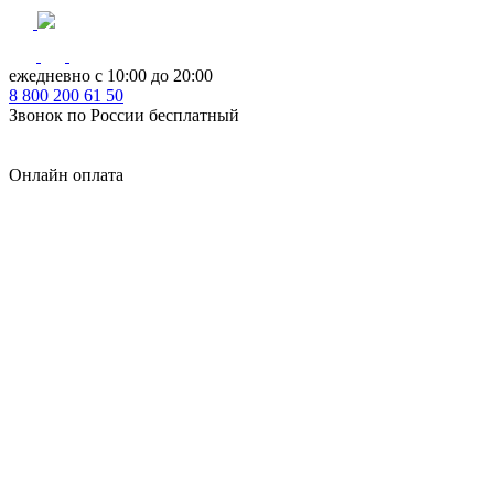
ежедневно с 10:00 до 20:00
8
800
200 61 50
Звонок по России бесплатный
Онлайн оплата
Главная
КУХНИ КАТАЛОГ
Тип
Кухни под ключ
на заказ
модульные
встроенные
без ручек
с интегрированными ручками
с ручками Gola
с барной стойкой
с фотопечатью
без верхних шкафов
с пеналом