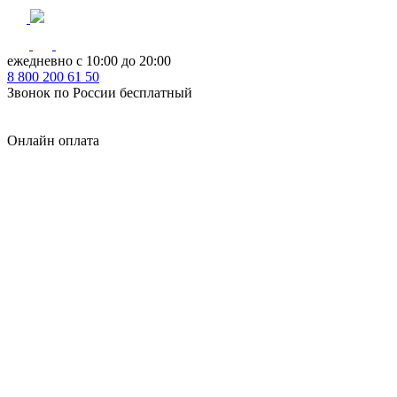
ежедневно с 10:00 до 20:00
8
800
200 61 50
Звонок по России бесплатный
Онлайн оплата
Главная
КУХНИ КАТАЛОГ
Тип
Кухни под ключ
на заказ
модульные
встроенные
без ручек
с интегрированными ручками
с ручками Gola
с барной стойкой
с фотопечатью
без верхних шкафов
с пеналом