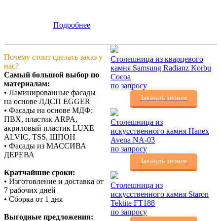
Подробнее
Почему стоит сделать заказ у
Столешница из кварцевого
нас?
камня Samsung Radianz Korbu
Самый большой выбор по
Cocoa
материалам:
по запросу
• Ламинированные фасады
Заказать звонок
на основе ЛДСП EGGER
• Фасады на основе МДФ:
ПВХ, пластик ARPA,
Столешница из
акриловый пластик LUXE
искусственного камня Hanex
ALVIC, TSS, ШПОН
Avena NA-03
• Фасады из МАССИВА
по запросу
ДЕРЕВА
Заказать звонок
Кратчайшие сроки:
• Изготовление и доставка от
Столешница из
7 рабочих дней
искусственного камня Staron
• Сборка от 1 дня
Tektite FT188
по запросу
Выгодные предложения: