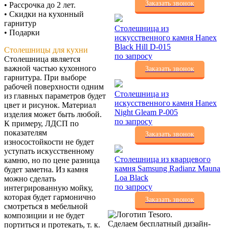
Заказать звонок
• Рассрочка до 2 лет.
• Скидки на кухонный
гарнитур
Столешница из
• Подарки
искусственного камня Hanex
Black Hill D-015
Столешницы для кухни
по запросу
Столешница является
важной частью кухонного
Заказать звонок
гарнитура. При выборе
рабочей поверхности одним
Столешница из
из главных параметров будет
искусственного камня Hanex
цвет и рисунок. Материал
Night Gleam P-005
изделия может быть любой.
по запросу
К примеру, ЛДСП по
показателям
Заказать звонок
износостойкости не будет
уступать искусственному
Столешница из кварцевого
камню, но по цене разница
камня Samsung Radianz Mauna
будет заметна. Из камня
Loa Black
можно сделать
по запросу
интегрированную мойку,
которая будет гармонично
Заказать звонок
смотреться в мебельной
композиции и не будет
Сделаем бесплатный дизайн-
портиться и протекать, т. к.