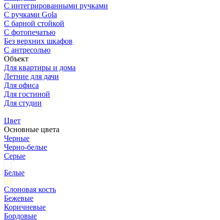
С интегрированными ручками
С ручками Gola
С барной стойкой
С фотопечатью
Без верхних шкафов
С антресолью
Объект
Для квартиры и дома
Летние для дачи
Для офиса
Для гостиной
Для студии
Цвет
Основные цвета
Черные
Черно-белые
Серые
Белые
Слоновая кость
Бежевые
Коричневые
Бордовые