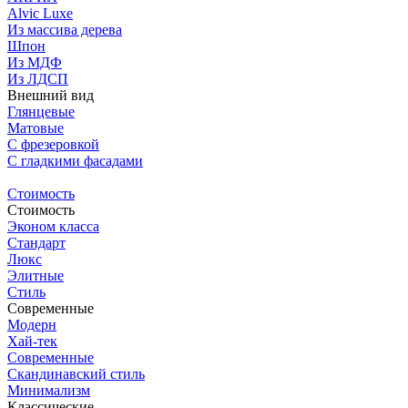
Alvic Luxe
Из массива дерева
Шпон
Из МДФ
Из ЛДСП
Внешний вид
Глянцевые
Матовые
С фрезеровкой
C гладкими фасадами
Стоимость
Стоимость
Эконом класса
Стандарт
Люкс
Элитные
Стиль
Современные
Модерн
Хай-тек
Современные
Скандинавский стиль
Минимализм
Классические