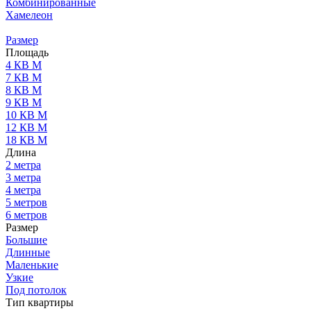
Комбинированные
Хамелеон
Размер
Площадь
4 КВ М
7 КВ М
8 КВ М
9 КВ М
10 КВ М
12 КВ М
18 КВ М
Длина
2 метра
3 метра
4 метра
5 метров
6 метров
Размер
Большие
Длинные
Маленькие
Узкие
Под потолок
Тип квартиры