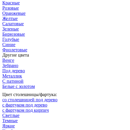
Красные
Розовые
Оранжевые
Желтые
Салатовые
Зеленые
Бирюзовые
Голубые
Синие
Фиолетовые
Другие цвета
Венге
Зебрано
Под дерево
Металлик
С патиной
Белые с золотом
Цвет столешницы/фартука:
со столешницей под дерево
с фартуком под дерево
с фартуком под кирпич
Светлые
Темные
Яркие