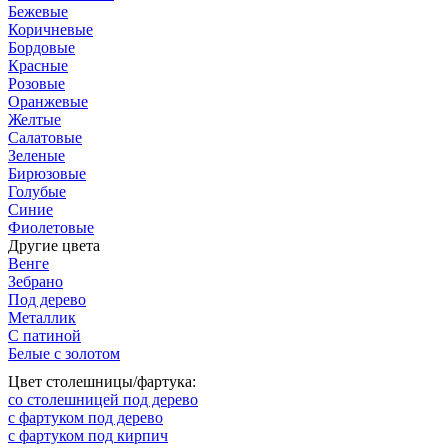
Бежевые
Коричневые
Бордовые
Красные
Розовые
Оранжевые
Желтые
Салатовые
Зеленые
Бирюзовые
Голубые
Синие
Фиолетовые
Другие цвета
Венге
Зебрано
Под дерево
Металлик
С патиной
Белые с золотом
Цвет столешницы/фартука:
со столешницей под дерево
с фартуком под дерево
с фартуком под кирпич