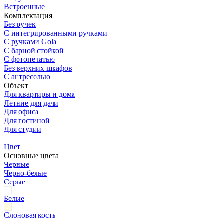
Встроенные
Комплектация
Без ручек
С интегрированными ручками
С ручками Gola
С барной стойкой
С фотопечатью
Без верхних шкафов
С антресолью
Объект
Для квартиры и дома
Летние для дачи
Для офиса
Для гостиной
Для студии
Цвет
Основные цвета
Черные
Черно-белые
Серые
Белые
Слоновая кость