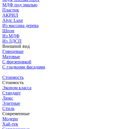
МДФ под эмалью
Пластик
АКРИЛ
Alvic Luxe
Из массива дерева
Шпон
Из МДФ
Из ЛДСП
Внешний вид
Глянцевые
Матовые
С фрезеровкой
C гладкими фасадами
Стоимость
Стоимость
Эконом класса
Стандарт
Люкс
Элитные
Стиль
Современные
Модерн
Хай-тек