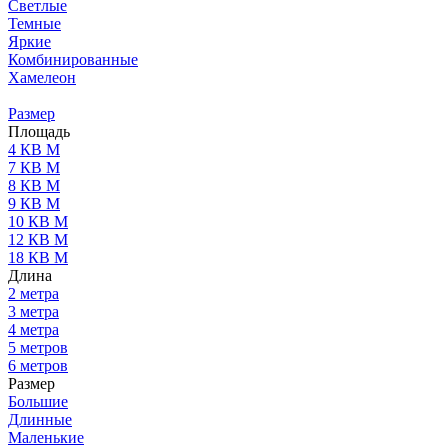
Светлые
Темные
Яркие
Комбинированные
Хамелеон
Размер
Площадь
4 КВ М
7 КВ М
8 КВ М
9 КВ М
10 КВ М
12 КВ М
18 КВ М
Длина
2 метра
3 метра
4 метра
5 метров
6 метров
Размер
Большие
Длинные
Маленькие