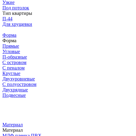
Узкие
Под потолок
Тип квартиры
П-44
Для хрущевки
Форма
Форма
Прямые
Угловые
П-образные
С островом
С пеналом
Круглые
Двухуровневые
С полуостровом
Двухрядные
Подвесные
Материал
Материал
МДФ пленка ПВХ