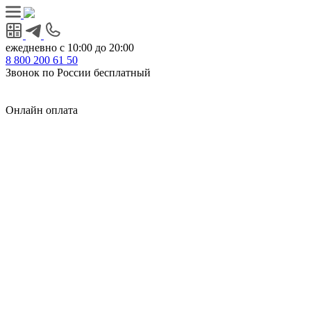
ежедневно с 10:00 до 20:00
8
800
200 61 50
Звонок по России бесплатный
Онлайн оплата
Главная
КУХНИ КАТАЛОГ
Тип
Кухни под ключ
на заказ
модульные
встроенные
без ручек
с интегрированными ручками
с ручками Gola
с барной стойкой
с фотопечатью
без верхних шкафов
с пеналом