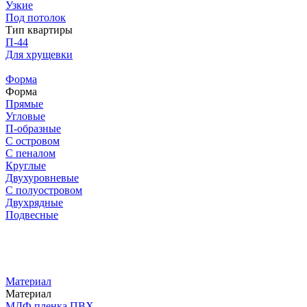
Узкие
Под потолок
Тип квартиры
П-44
Для хрущевки
Форма
Форма
Прямые
Угловые
П-образные
С островом
С пеналом
Круглые
Двухуровневые
С полуостровом
Двухрядные
Подвесные
Материал
Материал
МДФ пленка ПВХ