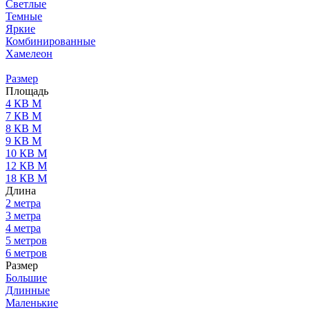
Светлые
Темные
Яркие
Комбинированные
Хамелеон
Размер
Площадь
4 КВ М
7 КВ М
8 КВ М
9 КВ М
10 КВ М
12 КВ М
18 КВ М
Длина
2 метра
3 метра
4 метра
5 метров
6 метров
Размер
Большие
Длинные
Маленькие