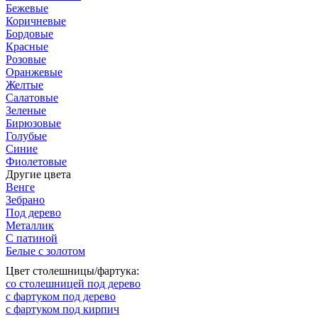
Бежевые
Коричневые
Бордовые
Красные
Розовые
Оранжевые
Желтые
Салатовые
Зеленые
Бирюзовые
Голубые
Синие
Фиолетовые
Другие цвета
Венге
Зебрано
Под дерево
Металлик
С патиной
Белые с золотом
Цвет столешницы/фартука:
со столешницей под дерево
с фартуком под дерево
с фартуком под кирпич