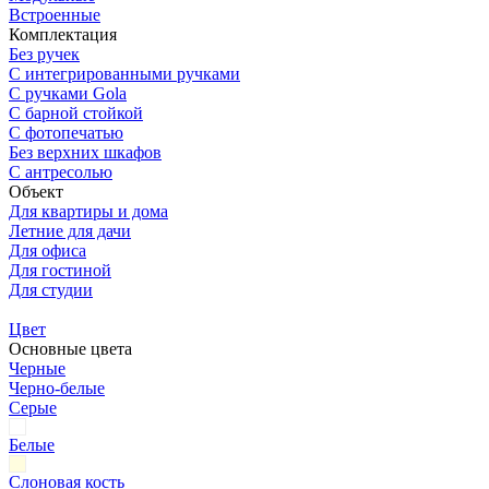
Встроенные
Комплектация
Без ручек
С интегрированными ручками
С ручками Gola
С барной стойкой
С фотопечатью
Без верхних шкафов
С антресолью
Объект
Для квартиры и дома
Летние для дачи
Для офиса
Для гостиной
Для студии
Цвет
Основные цвета
Черные
Черно-белые
Серые
Белые
Слоновая кость