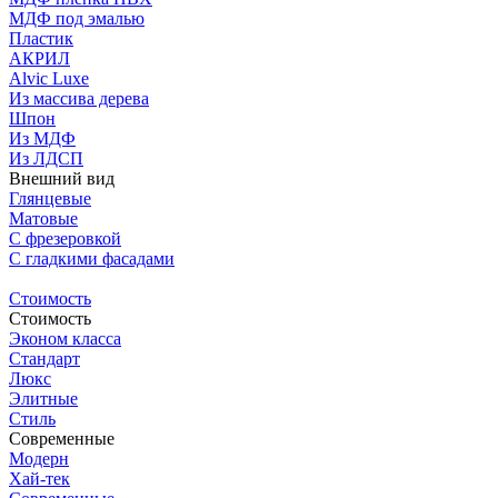
МДФ под эмалью
Пластик
АКРИЛ
Alvic Luxe
Из массива дерева
Шпон
Из МДФ
Из ЛДСП
Внешний вид
Глянцевые
Матовые
С фрезеровкой
C гладкими фасадами
Стоимость
Стоимость
Эконом класса
Стандарт
Люкс
Элитные
Стиль
Современные
Модерн
Хай-тек