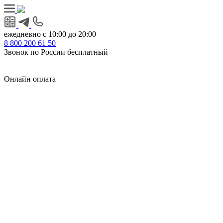
ежедневно с 10:00 до 20:00
8
800
200 61 50
Звонок по России бесплатный
Онлайн оплата
Главная
КУХНИ КАТАЛОГ
Тип
Кухни под ключ
на заказ
модульные
встроенные
без ручек
с интегрированными ручками
с ручками Gola
с барной стойкой
с фотопечатью
без верхних шкафов
с пеналом