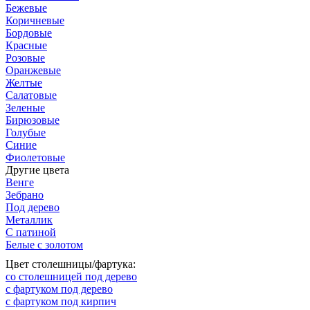
Бежевые
Коричневые
Бордовые
Красные
Розовые
Оранжевые
Желтые
Салатовые
Зеленые
Бирюзовые
Голубые
Синие
Фиолетовые
Другие цвета
Венге
Зебрано
Под дерево
Металлик
С патиной
Белые с золотом
Цвет столешницы/фартука:
со столешницей под дерево
с фартуком под дерево
с фартуком под кирпич