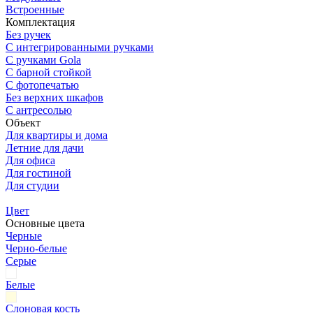
Встроенные
Комплектация
Без ручек
С интегрированными ручками
С ручками Gola
С барной стойкой
С фотопечатью
Без верхних шкафов
С антресолью
Объект
Для квартиры и дома
Летние для дачи
Для офиса
Для гостиной
Для студии
Цвет
Основные цвета
Черные
Черно-белые
Серые
Белые
Слоновая кость