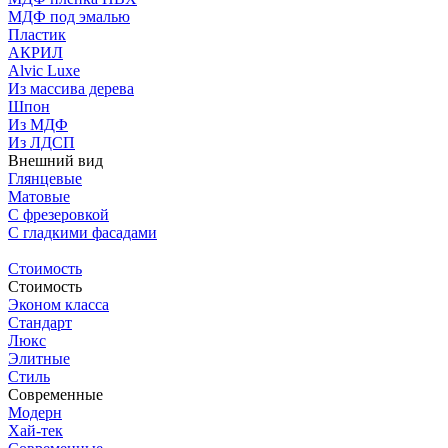
МДФ под эмалью
Пластик
АКРИЛ
Alvic Luxe
Из массива дерева
Шпон
Из МДФ
Из ЛДСП
Внешний вид
Глянцевые
Матовые
С фрезеровкой
C гладкими фасадами
Стоимость
Стоимость
Эконом класса
Стандарт
Люкс
Элитные
Стиль
Современные
Модерн
Хай-тек