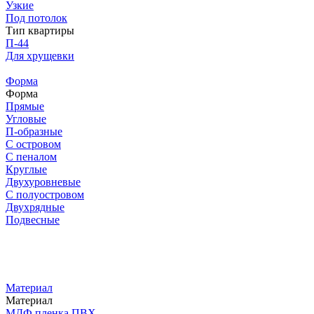
Узкие
Под потолок
Тип квартиры
П-44
Для хрущевки
Форма
Форма
Прямые
Угловые
П-образные
С островом
С пеналом
Круглые
Двухуровневые
С полуостровом
Двухрядные
Подвесные
Материал
Материал
МДФ пленка ПВХ