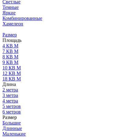
Светлые
Темные
Яркие
Комбинированные
Хамелеон
Размер
Площадь
4 КВ М
7 КВ М
8 КВ М
9 КВ М
10 КВ М
12 КВ М
18 КВ М
Длина
2 метра
3 метра
4 метра
5 метров
6 метров
Размер
Большие
Длинные
Маленькие