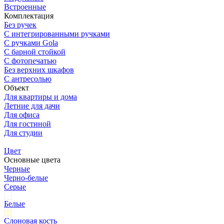
Встроенные
Комплектация
Без ручек
С интегрированными ручками
С ручками Gola
С барной стойкой
С фотопечатью
Без верхних шкафов
С антресолью
Объект
Для квартиры и дома
Летние для дачи
Для офиса
Для гостиной
Для студии
Цвет
Основные цвета
Черные
Черно-белые
Серые
Белые
Слоновая кость