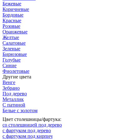
Бежевые
Коричневые
Бордовые
Красные
Розовые
Оранжевые
Желтые
Салатовые
Зеленые
Бирюзовые
Голубые
Синие
Фиолетовые
Другие цвета
Венге
Зебрано
Под дерево
Металлик
С патиной
Белые с золотом
Цвет столешницы/фартука:
со столешницей под дерево
с фартуком под дерево
с фартуком под кирпич