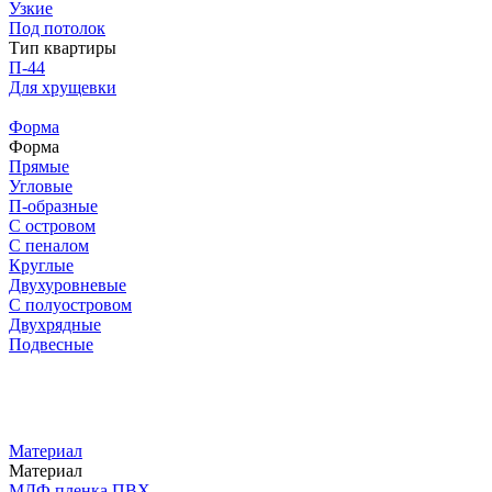
Узкие
Под потолок
Тип квартиры
П-44
Для хрущевки
Форма
Форма
Прямые
Угловые
П-образные
С островом
С пеналом
Круглые
Двухуровневые
С полуостровом
Двухрядные
Подвесные
Материал
Материал
МДФ пленка ПВХ