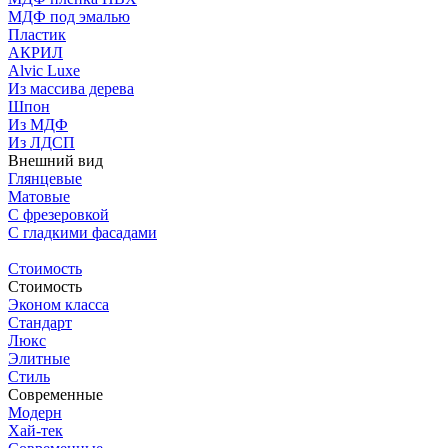
МДФ под эмалью
Пластик
АКРИЛ
Alvic Luxe
Из массива дерева
Шпон
Из МДФ
Из ЛДСП
Внешний вид
Глянцевые
Матовые
С фрезеровкой
C гладкими фасадами
Стоимость
Стоимость
Эконом класса
Стандарт
Люкс
Элитные
Стиль
Современные
Модерн
Хай-тек