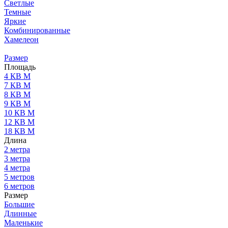
Светлые
Темные
Яркие
Комбинированные
Хамелеон
Размер
Площадь
4 КВ М
7 КВ М
8 КВ М
9 КВ М
10 КВ М
12 КВ М
18 КВ М
Длина
2 метра
3 метра
4 метра
5 метров
6 метров
Размер
Большие
Длинные
Маленькие